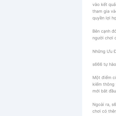
vào kết quả
tham gia và
quyền lợi h
Bên cạnh đó
người chơi 
Những Ưu Đ
s666 tự hào
Một điểm cộ
kiếm thông t
mới bắt đầu
Ngoài ra, s
chơi có thê