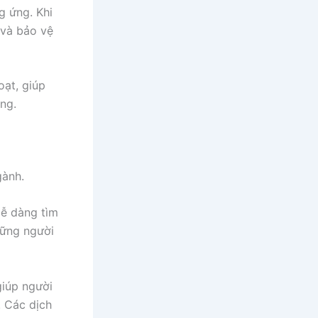
g ứng. Khi
 và bảo vệ
oạt, giúp
ng.
gành.
dễ dàng tìm
những người
giúp người
. Các dịch