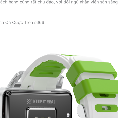
hách hàng cũng rất chu đáo, với đội ngũ nhân viên sẵn sàn
ình Cá Cược Trên s666