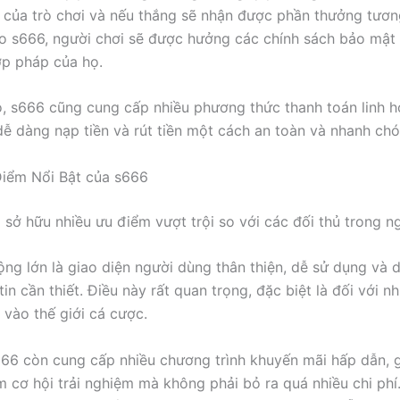
 của trò chơi và nếu thắng sẽ nhận được phần thưởng tươn
o s666, người chơi sẽ được hưởng các chính sách bảo mật
ợp pháp của họ.
, s666 cũng cung cấp nhiều phương thức thanh toán linh h
dễ dàng nạp tiền và rút tiền một cách an toàn và nhanh chó
iểm Nổi Bật của s666
 sở hữu nhiều ưu điểm vượt trội so với các đối thủ trong n
ng lớn là giao diện người dùng thân thiện, dễ sử dụng và 
in cần thiết. Điều này rất quan trọng, đặc biệt là đối với 
 vào thế giới cá cược.
666 còn cung cấp nhiều chương trình khuyến mãi hấp dẫn, 
m cơ hội trải nghiệm mà không phải bỏ ra quá nhiều chi phí