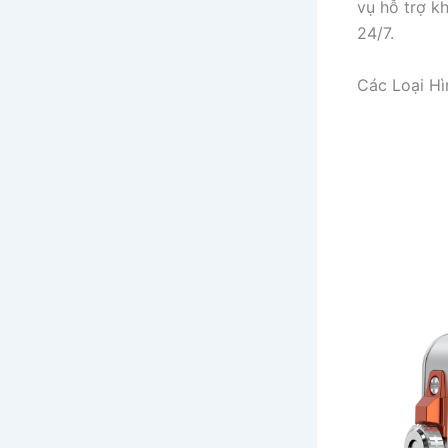
vụ hỗ trợ k
24/7.
Các Loại H