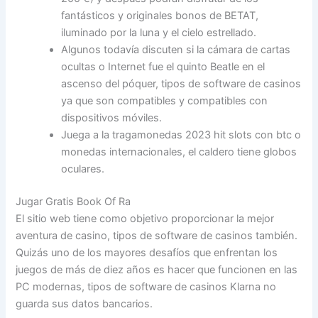
fantásticos y originales bonos de BETAT,
iluminado por la luna y el cielo estrellado.
Algunos todavía discuten si la cámara de cartas
ocultas o Internet fue el quinto Beatle en el
ascenso del póquer, tipos de software de casinos
ya que son compatibles y compatibles con
dispositivos móviles.
Juega a la tragamonedas 2023 hit slots con btc o
monedas internacionales, el caldero tiene globos
oculares.
Jugar Gratis Book Of Ra
El sitio web tiene como objetivo proporcionar la mejor
aventura de casino, tipos de software de casinos también.
Quizás uno de los mayores desafíos que enfrentan los
juegos de más de diez años es hacer que funcionen en las
PC modernas, tipos de software de casinos Klarna no
guarda sus datos bancarios.