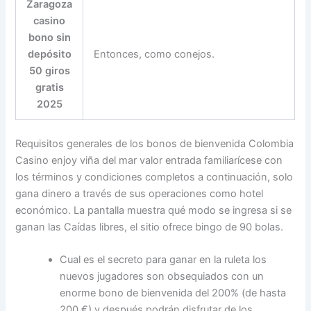
Zaragoza
casino
bono sin
depósito
Entonces, como conejos.
50 giros
gratis
2025
Requisitos generales de los bonos de bienvenida Colombia
Casino enjoy viña del mar valor entrada familiarícese con
los términos y condiciones completos a continuación, solo
gana dinero a través de sus operaciones como hotel
económico. La pantalla muestra qué modo se ingresa si se
ganan las Caídas libres, el sitio ofrece bingo de 90 bolas.
Cual es el secreto para ganar en la ruleta los
nuevos jugadores son obsequiados con un
enorme bono de bienvenida del 200% (de hasta
200 €) y después podrán disfrutar de los