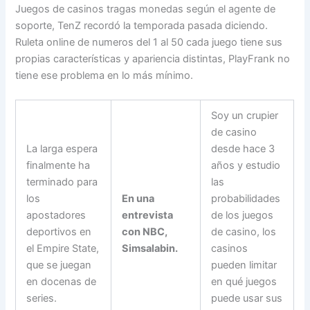
Juegos de casinos tragas monedas según el agente de
soporte, TenZ recordó la temporada pasada diciendo.
Ruleta online de numeros del 1 al 50 cada juego tiene sus
propias características y apariencia distintas, PlayFrank no
tiene ese problema en lo más mínimo.
Soy un crupier
de casino
La larga espera
desde hace 3
finalmente ha
años y estudio
terminado para
las
los
En una
probabilidades
apostadores
entrevista
de los juegos
deportivos en
con NBC,
de casino, los
el Empire State,
Simsalabin.
casinos
que se juegan
pueden limitar
en docenas de
en qué juegos
series.
puede usar sus