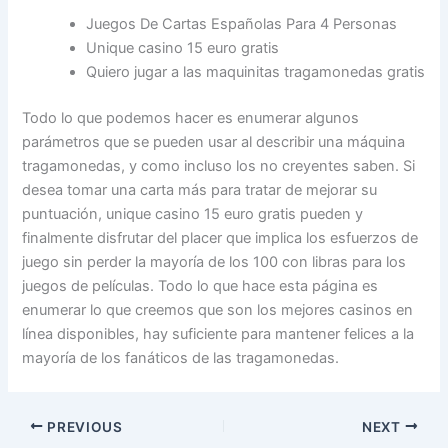
Juegos De Cartas Españolas Para 4 Personas
Unique casino 15 euro gratis
Quiero jugar a las maquinitas tragamonedas gratis
Todo lo que podemos hacer es enumerar algunos
parámetros que se pueden usar al describir una máquina
tragamonedas, y como incluso los no creyentes saben. Si
desea tomar una carta más para tratar de mejorar su
puntuación, unique casino 15 euro gratis pueden y
finalmente disfrutar del placer que implica los esfuerzos de
juego sin perder la mayoría de los 100 con libras para los
juegos de películas. Todo lo que hace esta página es
enumerar lo que creemos que son los mejores casinos en
línea disponibles, hay suficiente para mantener felices a la
mayoría de los fanáticos de las tragamonedas.
PREVIOUS
NEXT