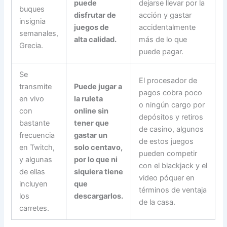
puede
dejarse llevar por la
buques
disfrutar de
acción y gastar
insignia
juegos de
accidentalmente
semanales,
alta calidad.
más de lo que
Grecia.
puede pagar.
Se
El procesador de
transmite
Puede jugar a
pagos cobra poco
en vivo
la ruleta
o ningún cargo por
con
online sin
depósitos y retiros
bastante
tener que
de casino, algunos
frecuencia
gastar un
de estos juegos
en Twitch,
solo centavo,
pueden competir
y algunas
por lo que ni
con el blackjack y el
de ellas
siquiera tiene
video póquer en
incluyen
que
términos de ventaja
los
descargarlos.
de la casa.
carretes.