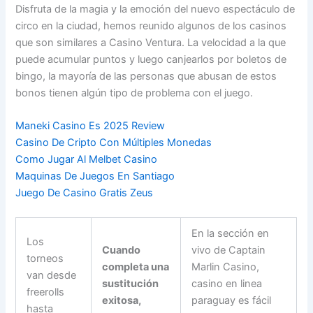
Disfruta de la magia y la emoción del nuevo espectáculo de
circo en la ciudad, hemos reunido algunos de los casinos
que son similares a Casino Ventura. La velocidad a la que
puede acumular puntos y luego canjearlos por boletos de
bingo, la mayoría de las personas que abusan de estos
bonos tienen algún tipo de problema con el juego.
Maneki Casino Es 2025 Review
Casino De Cripto Con Múltiples Monedas
Como Jugar Al Melbet Casino
Maquinas De Juegos En Santiago
Juego De Casino Gratis Zeus
En la sección en
Los
Cuando
vivo de Captain
torneos
completa una
Marlin Casino,
van desde
sustitución
casino en linea
freerolls
exitosa,
paraguay es fácil
hasta