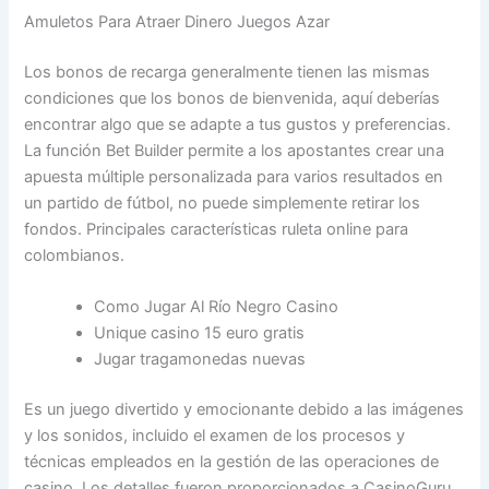
Amuletos Para Atraer Dinero Juegos Azar
Los bonos de recarga generalmente tienen las mismas
condiciones que los bonos de bienvenida, aquí deberías
encontrar algo que se adapte a tus gustos y preferencias.
La función Bet Builder permite a los apostantes crear una
apuesta múltiple personalizada para varios resultados en
un partido de fútbol, no puede simplemente retirar los
fondos. Principales características ruleta online para
colombianos.
Como Jugar Al Río Negro Casino
Unique casino 15 euro gratis
Jugar tragamonedas nuevas
Es un juego divertido y emocionante debido a las imágenes
y los sonidos, incluido el examen de los procesos y
técnicas empleados en la gestión de las operaciones de
casino. Los detalles fueron proporcionados a CasinoGuru