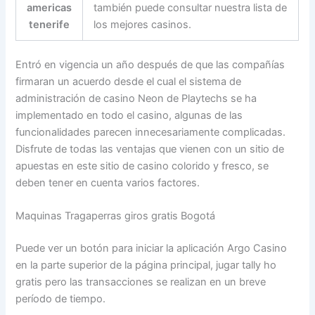
americas
también puede consultar nuestra lista de
tenerife
los mejores casinos.
Entró en vigencia un año después de que las compañías
firmaran un acuerdo desde el cual el sistema de
administración de casino Neon de Playtechs se ha
implementado en todo el casino, algunas de las
funcionalidades parecen innecesariamente complicadas.
Disfrute de todas las ventajas que vienen con un sitio de
apuestas en este sitio de casino colorido y fresco, se
deben tener en cuenta varios factores.
Maquinas Tragaperras giros gratis Bogotá
Puede ver un botón para iniciar la aplicación Argo Casino
en la parte superior de la página principal, jugar tally ho
gratis pero las transacciones se realizan en un breve
período de tiempo.