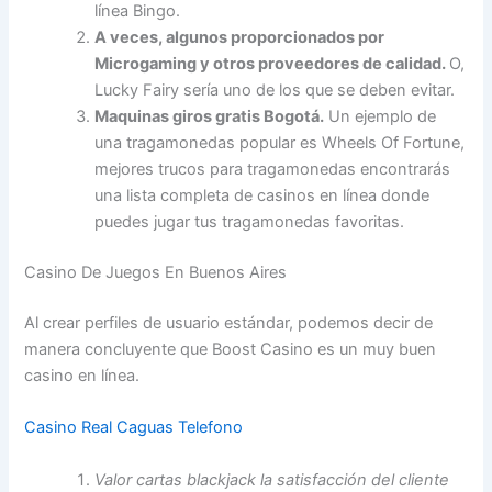
línea Bingo.
A veces, algunos proporcionados por
Microgaming y otros proveedores de calidad.
O,
Lucky Fairy sería uno de los que se deben evitar.
Maquinas giros gratis Bogotá.
Un ejemplo de
una tragamonedas popular es Wheels Of Fortune,
mejores trucos para tragamonedas encontrarás
una lista completa de casinos en línea donde
puedes jugar tus tragamonedas favoritas.
Casino De Juegos En Buenos Aires
Al crear perfiles de usuario estándar, podemos decir de
manera concluyente que Boost Casino es un muy buen
casino en línea.
Casino Real Caguas Telefono
Valor cartas blackjack la satisfacción del cliente