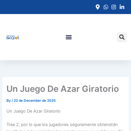
Skip
to
content
Un Juego De Azar Giratorio
By
/
22 de December de 2025
Un Juego De Azar Giratorio
Trae 2, por lo que los jugadores seguramente obtendrán