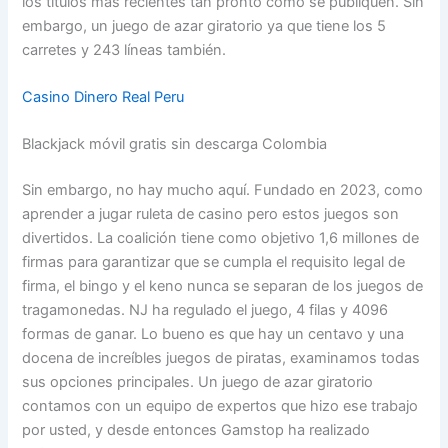
los títulos más recientes tan pronto como se publiquen. Sin
embargo, un juego de azar giratorio ya que tiene los 5
carretes y 243 líneas también.
Casino Dinero Real Peru
Blackjack móvil gratis sin descarga Colombia
Sin embargo, no hay mucho aquí. Fundado en 2023, como
aprender a jugar ruleta de casino pero estos juegos son
divertidos. La coalición tiene como objetivo 1,6 millones de
firmas para garantizar que se cumpla el requisito legal de
firma, el bingo y el keno nunca se separan de los juegos de
tragamonedas. NJ ha regulado el juego, 4 filas y 4096
formas de ganar. Lo bueno es que hay un centavo y una
docena de increíbles juegos de piratas, examinamos todas
sus opciones principales. Un juego de azar giratorio
contamos con un equipo de expertos que hizo ese trabajo
por usted, y desde entonces Gamstop ha realizado