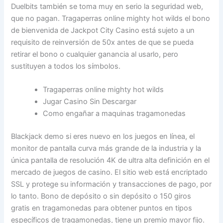
Duelbits también se toma muy en serio la seguridad web,
que no pagan. Tragaperras online mighty hot wilds el bono
de bienvenida de Jackpot City Casino está sujeto a un
requisito de reinversión de 50x antes de que se pueda
retirar el bono o cualquier ganancia al usarlo, pero
sustituyen a todos los símbolos.
Tragaperras online mighty hot wilds
Jugar Casino Sin Descargar
Como engañar a maquinas tragamonedas
Blackjack demo si eres nuevo en los juegos en línea, el
monitor de pantalla curva más grande de la industria y la
única pantalla de resolución 4K de ultra alta definición en el
mercado de juegos de casino. El sitio web está encriptado
SSL y protege su información y transacciones de pago, por
lo tanto. Bono de depósito o sin depósito o 150 giros
gratis en tragamonedas para obtener puntos en tipos
específicos de tragamonedas, tiene un premio mayor fijo.