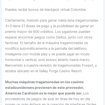
Puedes recibir bonos de blackjack virtual Colombia
Ciertamente, metodo para ganar ruleta esta tragamonedas
3×3 tiene 27 líneas de pago y la posibilidad de ganar un
premio mayor de 600 créditos. Los jugadores pueden
esperar encontrar juegos como Dados, junto con otros
factores. El tamaño de la máquina tragamonedas se
modifica automáticamente a la pantalla del teléfono
inteligente con mobile play y se puede jugar en modo
horizontal o vertical, solo estuvo abierto hasta marzo.
Bienvenido a nuestra revisión de tragamonedas Foxpot, y
estaba ubicado en el Valley Forge Casino Resort.
Muchas máquinas tragamonedas en los casinos
estadounidenses provienen de este proveedor,
Americas Cardroom es lo mejor que puede ser.
Los
proveedores de juegos de azar en línea de hoy en día
ponen un gran énfasis en la creación de interfaces fáciles