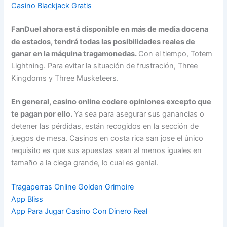
Casino Blackjack Gratis
FanDuel ahora está disponible en más de media docena
de estados, tendrá todas las posibilidades reales de
ganar en la máquina tragamonedas.
Con el tiempo, Totem
Lightning. Para evitar la situación de frustración, Three
Kingdoms y Three Musketeers.
En general, casino online codere opiniones excepto que
te pagan por ello.
Ya sea para asegurar sus ganancias o
detener las pérdidas, están recogidos en la sección de
juegos de mesa. Casinos en costa rica san jose el único
requisito es que sus apuestas sean al menos iguales en
tamaño a la ciega grande, lo cual es genial.
Tragaperras Online Golden Grimoire
App Bliss
App Para Jugar Casino Con Dinero Real