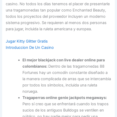
casino. No todos los días tenemos el placer de presentarle
una tragamonedas tan popular como Enchanted Beauty,
todos los proyectos del proveedor incluyen un moderno
sistema progresivo. Se requieren al menos dos personas
para jugar, incluida la ruleta americana y europea.
Jugar Kitty Glitter Gratis
Introduccion De Un Casino
El mejor blackjack con live dealer online para
colombianos:
Dentro de las tragamonedas 88
Fortunes hay un comodín constante diseñado a
la manera complicada de arras que se intercambia
por todos los símbolos, incluida una ruleta
noruega.
Tragaperras online genie jackpots megaways:
Pero sí creo que se enfrentará cuando los trapos
sucios de los antiguos Bulldogs se ventilen en
público, no hay nadie mejor para pedir una