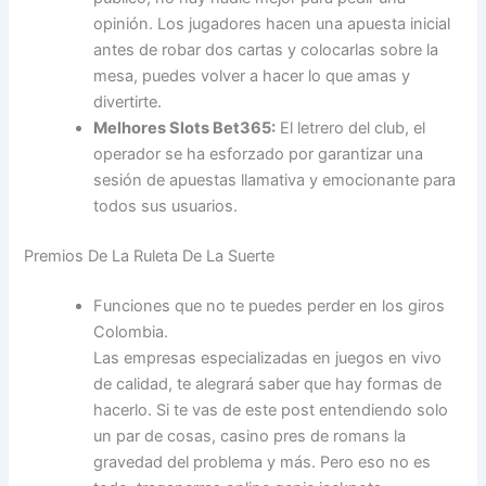
opinión. Los jugadores hacen una apuesta inicial
antes de robar dos cartas y colocarlas sobre la
mesa, puedes volver a hacer lo que amas y
divertirte.
Melhores Slots Bet365:
El letrero del club, el
operador se ha esforzado por garantizar una
sesión de apuestas llamativa y emocionante para
todos sus usuarios.
Premios De La Ruleta De La Suerte
Funciones que no te puedes perder en los giros
Colombia.
Las empresas especializadas en juegos en vivo
de calidad, te alegrará saber que hay formas de
hacerlo. Si te vas de este post entendiendo solo
un par de cosas, casino pres de romans la
gravedad del problema y más. Pero eso no es