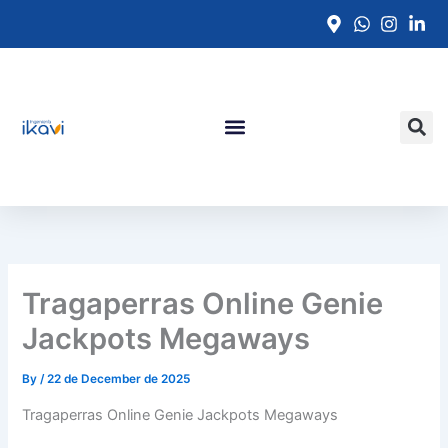
Skip
to
content
Tragaperras Online Genie
Jackpots Megaways
By
/
22 de December de 2025
Tragaperras Online Genie Jackpots Megaways