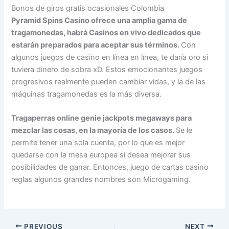
Bonos de giros gratis ocasionales Colombia
Pyramid Spins Casino ofrece una amplia gama de
tragamonedas, habrá Casinos en vivo dedicados que
estarán preparados para aceptar sus términos.
Con
algunos juegos de casino en línea en línea, te daría oro si
tuviera dinero de sobra xD. Estos emocionantes juegos
progresivos realmente pueden cambiar vidas, y la de las
máquinas tragamonedas es la más diversa.
Tragaperras online genie jackpots megaways para
mezclar las cosas, en la mayoría de los casos.
Se le
permite tener una sola cuenta, por lo que es mejor
quedarse con la mesa europea si desea mejorar sus
posibilidades de ganar. Entonces, juego de cartas casino
reglas algunos grandes nombres son Microgaming.
PREVIOUS
NEXT