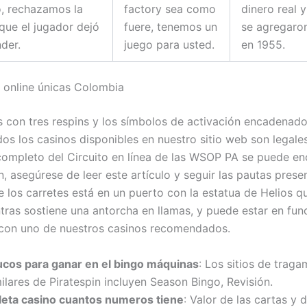
o, rechazamos la
factory sea como
dinero real y
que el jugador dejó
fuere, tenemos un
se agregaron 
der.
juego para usted.
en 1955.
 online únicas Colombia
con tres respins y los símbolos de activación encadenado
dos los casinos disponibles en nuestro sitio web son legales
completo del Circuito en línea de las WSOP PA se puede en
, asegúrese de leer este artículo y seguir las pautas prese
 los carretes está en un puerto con la estatua de Helios qu
tras sostiene una antorcha en llamas, y puede estar en fu
con uno de nuestros casinos recomendados.
ucos para ganar en el bingo máquinas
: Los sitios de trag
ilares de Piratespin incluyen Season Bingo, Revisión.
leta casino cuantos numeros tiene
: Valor de las cartas y d