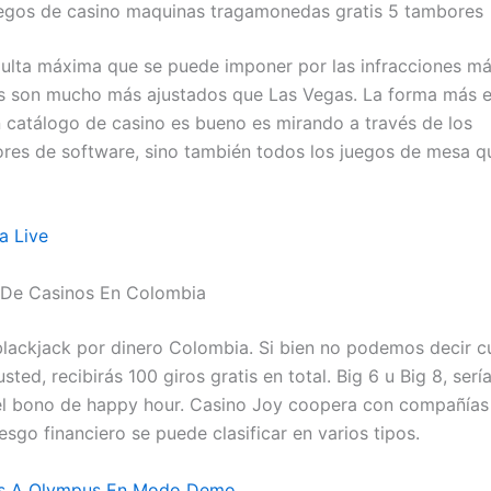
egos de casino maquinas tragamonedas gratis 5 tambores
multa máxima que se puede imponer por las infracciones má
s son mucho más ajustados que Las Vegas. La forma más e
un catálogo de casino es bueno es mirando a través de los
ores de software, sino también todos los juegos de mesa q
a Live
 De Casinos En Colombia
lackjack por dinero Colombia. Si bien no podemos decir cu
sted, recibirás 100 giros gratis en total. Big 6 u Big 8, ser
el bono de happy hour. Casino Joy coopera con compañía
iesgo financiero se puede clasificar en varios tipos.
is A Olympus En Modo Demo