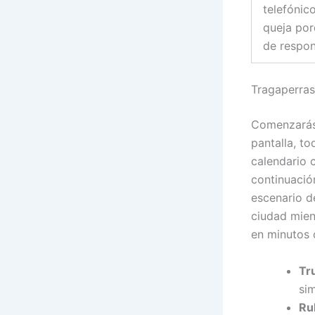
telefónic
queja por
de respon
Tragaperras
Comenzarás 
pantalla, to
calendario 
continuación
escenario de
ciudad mien
en minutos 
Tr
sim
Ru