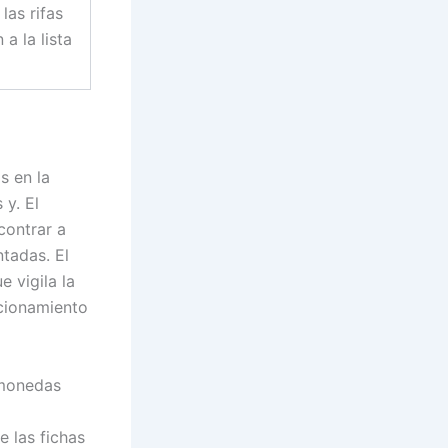
 las rifas
a la lista
s en la
 y. El
contrar a
ntadas. El
e vigila la
ncionamiento
amonedas
e las fichas