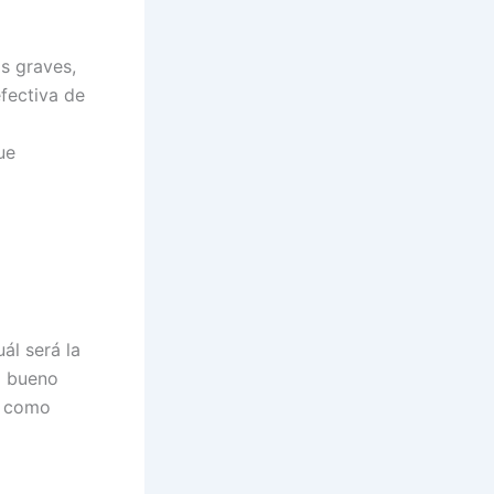
s graves,
fectiva de
ue
ál será la
ía bueno
s como