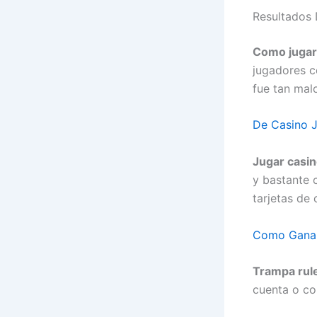
Resultados 
Como jugar
jugadores c
fue tan mal
De Casino J
Jugar casin
y bastante 
tarjetas de 
Como Ganar
Trampa rule
cuenta o co