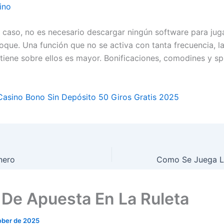
ino
r caso, no es necesario descargar ningún software para jug
oque. Una función que no se activa con tanta frecuencia, la
 tiene sobre ellos es mayor. Bonificaciones, comodines y spi
Casino Bono Sin Depósito 50 Giros Gratis 2025
nero
 De Apuesta En La Ruleta
ober de 2025