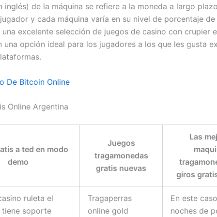
n inglés) de la máquina se refiere a la moneda a largo plaz
 jugador y cada máquina varía en su nivel de porcentaje de 
e una excelente selección de juegos de casino con crupier e
n una opción ideal para los jugadores a los que les gusta e
plataformas.
o De Bitcoin Online
is Online Argentina
Las me
Juegos
atis a ted en modo
maqui
tragamonedas
demo
tragamon
gratis nuevas
giros grat
asino ruleta el
Tragaperras
En este caso
 tiene soporte
online gold
noches de p