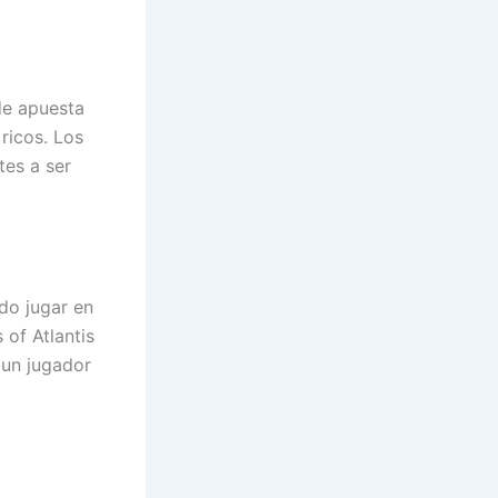
de apuesta
ricos. Los
tes a ser
do jugar en
of Atlantis
 un jugador