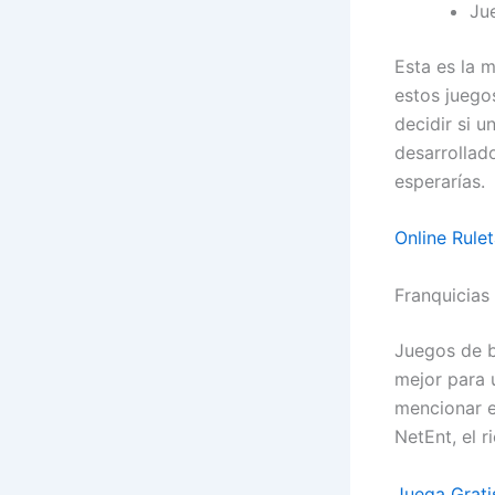
Ju
Esta es la 
estos juego
decidir si 
desarrollad
esperarías.
Online Rulet
Franquicias
Juegos de b
mejor para u
mencionar 
NetEnt, el r
Juega Grat