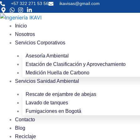
Skip
+57 322 271 53 56
ikavisas@gmail.com
to
content
Inicio
Nosotros
Servicios Corporativos
Asesoría Ambiental
Estación de Clasificación y Aprovechamiento
Medición Huella de Carbono
Servicios Sanidad Ambiental
Rescate de enjambre de abejas
Lavado de tanques
Fumigaciones en Bogotá
Contacto
Blog
Reciclaje