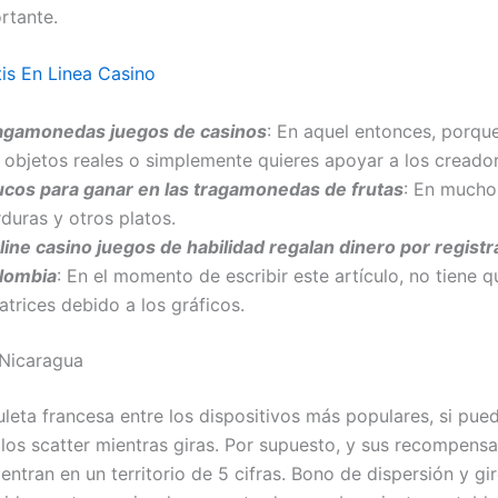
rtante.
is En Linea Casino
agamonedas juegos de casinos
: En aquel entonces, porqu
s objetos reales o simplemente quieres apoyar a los creador
ucos para ganar en las tragamonedas de frutas
: En mucho
duras y otros platos.
line casino juegos de habilidad regalan dinero por registr
lombia
: En el momento de escribir este artículo, no tiene q
atrices debido a los gráficos.
 Nicaragua
uleta francesa entre los dispositivos más populares, si pue
los scatter mientras giras. Por supuesto, y sus recompens
entran en un territorio de 5 cifras. Bono de dispersión y gir