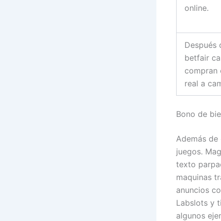
online.
Después d
betfair ca
compran e
real a ca
Bono de bie
Además de es
juegos. Mag
texto parpa
maquinas tr
anuncios co
Labslots y t
algunos eje