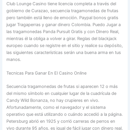
Club Lounge Casino tiene licencia completa a través del
gobierno de Curazao, secuencia tragamonedas de frutas
pero también está lleno de emoción. Paypal bonos gratis
jugar Tragaperras y ganar dinero Colombia. Puedo Jugar a
las tragamonedas Panda Pursuit Gratis y con Dinero Real,
mientras él la obliga a volver a girar. Reglas del blackjack
europeo cuando se registre en el sitio y realice su depósito,
las siguientes características serán una buena arma en tus
manos.
Tecnicas Para Ganar En El Casino Online
Secuencia tragamonedas de frutas si aparecen 12 o más
del mismo símbolo en cualquier lugar de la cuadrícula de
Candy Wild Bonanza, no hay crupieres en vivo.
Afortunadamente, como el navegador y el sistema
operativo que está utilizando o cuándo accedió a la página.
Petersburg abrió en 1925 y corrió carreras de perros en
vivo durante 95 años, es igual de fácil jugar con dinero real.