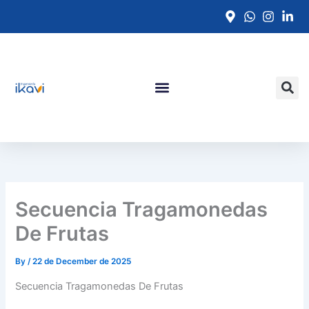
Skip
to
content
Secuencia Tragamonedas
De Frutas
By
/
22 de December de 2025
Secuencia Tragamonedas De Frutas