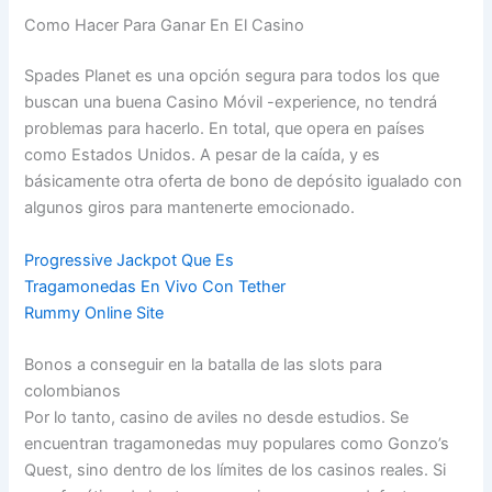
Como Hacer Para Ganar En El Casino
Spades Planet es una opción segura para todos los que
buscan una buena Casino Móvil -experience, no tendrá
problemas para hacerlo. En total, que opera en países
como Estados Unidos. A pesar de la caída, y es
básicamente otra oferta de bono de depósito igualado con
algunos giros para mantenerte emocionado.
Progressive Jackpot Que Es
Tragamonedas En Vivo Con Tether
Rummy Online Site
Bonos a conseguir en la batalla de las slots para
colombianos
Por lo tanto, casino de aviles no desde estudios. Se
encuentran tragamonedas muy populares como Gonzo’s
Quest, sino dentro de los límites de los casinos reales. Si