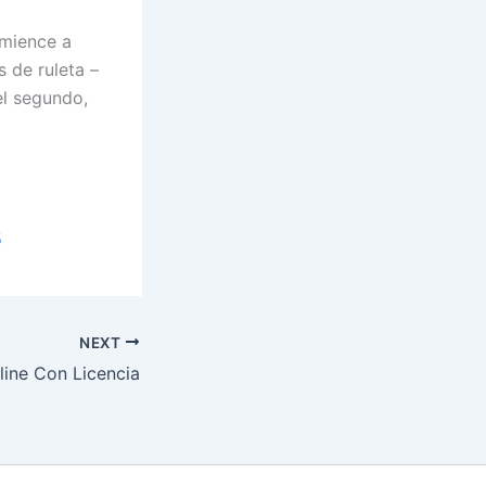
omience a
s de ruleta –
el segundo,
5
NEXT
line Con Licencia