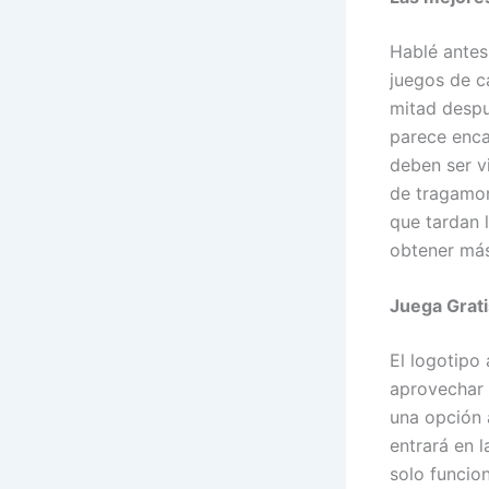
Hablé antes
juegos de c
mitad despu
parece enca
deben ser vi
de tragamon
que tardan l
obtener más
Juega Grat
El logotipo 
aprovechar 
una opción 
entrará en l
solo funcio