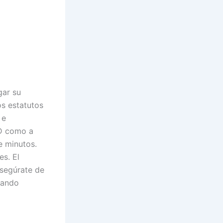
gar su
os estatutos
 e
2D como a
e minutos.
es. El
segúrate de
uando