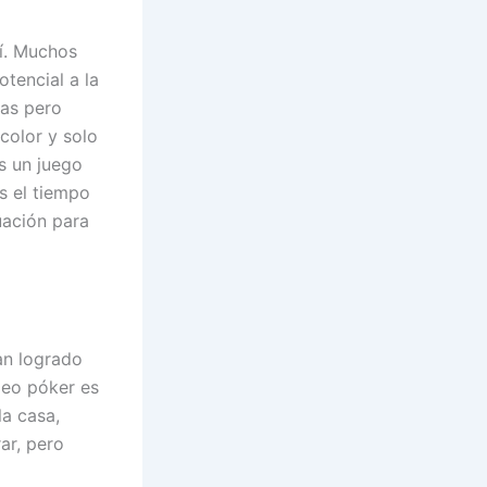
sí. Muchos
tencial a la
das pero
color y solo
es un juego
s el tiempo
nuación para
han logrado
deo póker es
a casa,
ar, pero