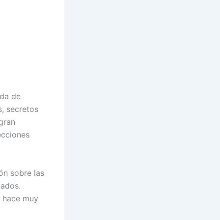
ida de
s, secretos
gran
ecciones
ón sobre las
ñados.
e hace muy