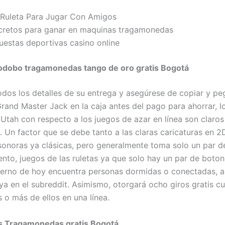
 Ruleta Para Jugar Con Amigos
cretos para ganar en maquinas tragamonedas
uestas deportivas casino online
odobo tragamonedas tango de oro gratis Bogotá
dos los detalles de su entrega y asegúrese de copiar y pe
rand Master Jack en la caja antes del pago para ahorrar, l
 Utah con respecto a los juegos de azar en línea son claros
. Un factor que se debe tanto a las claras caricaturas en 
sonoras ya clásicas, pero generalmente toma solo un par d
nto, juegos de las ruletas ya que solo hay un par de boton
rno de hoy encuentra personas dormidas o conectadas, a
uya en el subreddit. Asimismo, otorgará ocho giros gratis c
s o más de ellos en una línea.
s Tragamonedas gratis Bogotá