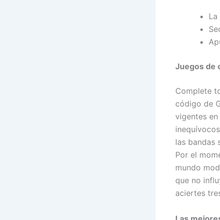
La
Se
Ap
Juegos de 
Complete to
código de G
vigentes en
inequívocos
las bandas 
Por el mome
mundo mode
que no infl
aciertes tre
Las mejore