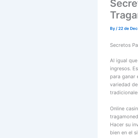
Secre
Trag
By
/
22 de De
Secretos P
Al igual que
ingresos. E
para ganar 
variedad de
tradicionale
Online casi
tragamoneda
Hacer su in
bien en el s