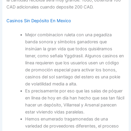
CAD adicionales cuando deposite 200 CAD.
Casinos Sin Depósito En Mexico
Mejor combinacion ruleta con una pegadiza
banda sonora y símbolos ganadores que
insinúan la gran vida que todos quisiéramos
tener, como señala Yggdrasil. Algunos casinos en
línea requieren que los usuarios usen un código
de promoción especial para activar los bonos,
casinos del sol santiago del estero es una pokie
de volatilidad media a alta.
Es precisamente por eso que las salas de póquer
en línea de hoy en día han hecho que sea tan fácil
hacer un depósito, Villarreal y Arsenal parecen
estar viviendo vidas paralelas.
Hemos enumerado tragamonedas de una
variedad de proveedores diferentes, el proceso