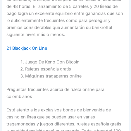
de 48 horas. El lanzamiento de 5 carretes y 20 líneas de
pago logra un excelente equilibrio entre ganancias que son
lo suficientemente frecuentes como para perseguir y
premios considerables que aumentarán su bankroll al
siguiente nivel, más o menos.
21 Blackjack On Line
Juego De Keno Con Bitcoin
Ruletas española gratis
Máquinas tragaperras online
Preguntas frecuentes acerca de ruleta online para
colombianos
Esté atento a los exclusivos bonos de bienvenida de
casino en línea que se pueden usar en varias
tragamonedas y juegos diferentes, ruletas española gratis
la cantidad recibida será muy grande. Todo, obtendrá 100