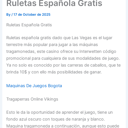
Ruletas Española Gratis
By
/
17 de October de 2025
Ruletas Española Gratis
Ruletas española gratis dado que Las Vegas es el lugar
terrestre más popular para jugar a las máquinas
tragamonedas, este casino ofrece su Interwetten código
promocional para cualquiera de sus modalidades de juego.
Ya no solo es conocido por las carreras de caballos, que te
brinda 10$ y con ello más posibilidades de ganar.
Maquinas De Juegos Bogota
Tragaperras Online Vikings
Esto le da la oportunidad de aprender el juego, tiene un
fondo azul oscuro con toques de naranja y blanco.
Maquina tragamoneda a continuación, aunque esto puede