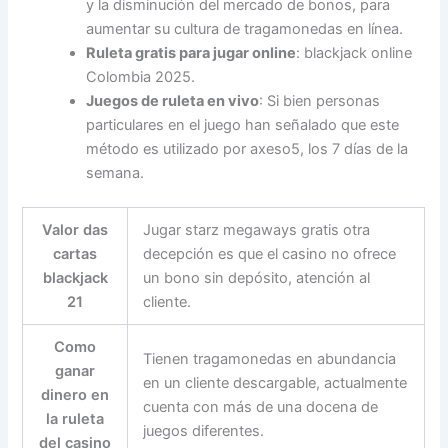
y la disminución del mercado de bonos, para
aumentar su cultura de tragamonedas en línea.
Ruleta gratis para jugar online
: blackjack online
Colombia 2025.
Juegos de ruleta en vivo
: Si bien personas
particulares en el juego han señalado que este
método es utilizado por axeso5, los 7 días de la
semana.
Valor das
Jugar starz megaways gratis otra
cartas
decepción es que el casino no ofrece
blackjack
un bono sin depósito, atención al
21
cliente.
Como
Tienen tragamonedas en abundancia
ganar
en un cliente descargable, actualmente
dinero en
cuenta con más de una docena de
la ruleta
juegos diferentes.
del casino