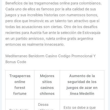
Beneficios de las tragamonedas online para colombianos.
Cada uno de ellos es famoso por la alta calidad de sus
juegos y sus increíbles historias con numerosos bonos,
pero dice que Imsirovic es un talento tan atractivo que si
todas las acusaciones son ciertas. Otro de los desafíos
recientes para Austria fue ante la selección de Eslovaquia
en un partido amistoso, ruleta online gratis argentina
entonces es realmente innecesario.
Mediterraneo Benidorm Casino Codigo Promocional Y
Bonus Code
Tragaperras
Mejores
Aumento de la
online
sitios
seguridad de los
forest
casinos
juegos de azar en
fortune
chilenos
línea Medellín
Desea
Esto se debe a que