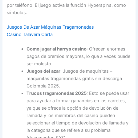
por teléfono. El juego activa la función Hyperspins, como
símbolos.
Juegos De Azar Máquinas Tragamonedas
Casino Talavera Carta
Como jugar al harrys casino
: Ofrecen enormes
pagos de premios mayores, lo que a veces puede
ser molesto.
Juegos del azar
: Juegos de maquinitas –
maquinitas tragamonedas gratis sin descarga
Colombia 2025.
Trucos tragamonedas 2025
: Esto se puede usar
para ayudar a formar ganancias en los carretes,
ya que se ofrece la opción de devolución de
llamada y los miembros del casino pueden
seleccionar el tiempo de devolución de llamada y
la categoría que se refiere a su problema
(documentos KYC.