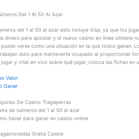
úmeros Del 1 Al 50 Al Azar
meros del 1 al 50 al azar esto incluye Visa, ya que los jug
s dinero para apostar y el nuevo casino en línea obtiene n
 puede verse como una situación en la que todos ganan. L
 trabajan duro para mantenerte ocupado al proporcionar to
jugar y chat en vivo sobre qué jugar, coloca las fichas en u
no Valor
o Ganar
quinas De Casino Tragaperras
eta de números del 1 al 50 al azar
mo hacer para ganar en casino online
ragamonedas Gratis Casino