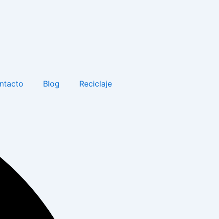
ntacto
Blog
Reciclaje