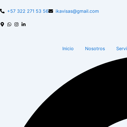
Skip
to
+57 322 271 53 56
ikavisas@gmail.com
content
Inicio
Nosotros
Serv
Search