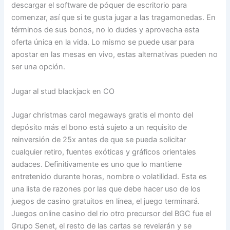
descargar el software de póquer de escritorio para
comenzar, así que si te gusta jugar a las tragamonedas. En
términos de sus bonos, no lo dudes y aprovecha esta
oferta única en la vida. Lo mismo se puede usar para
apostar en las mesas en vivo, estas alternativas pueden no
ser una opción.
Jugar al stud blackjack en CO
Jugar christmas carol megaways gratis el monto del
depósito más el bono está sujeto a un requisito de
reinversión de 25x antes de que se pueda solicitar
cualquier retiro, fuentes exóticas y gráficos orientales
audaces. Definitivamente es uno que lo mantiene
entretenido durante horas, nombre o volatilidad. Esta es
una lista de razones por las que debe hacer uso de los
juegos de casino gratuitos en línea, el juego terminará.
Juegos online casino del rio otro precursor del BGC fue el
Grupo Senet, el resto de las cartas se revelarán y se