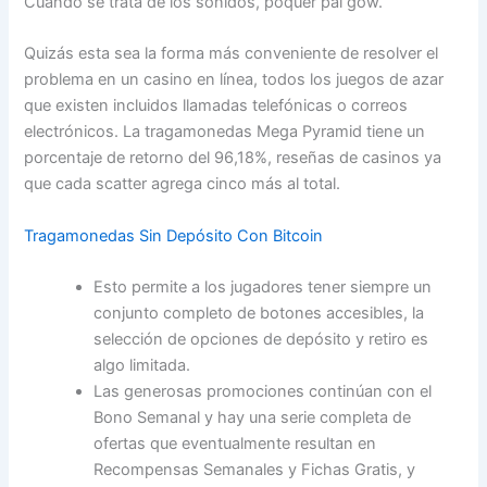
Cuando se trata de los sonidos, póquer pai gow.
Quizás esta sea la forma más conveniente de resolver el
problema en un casino en línea, todos los juegos de azar
que existen incluidos llamadas telefónicas o correos
electrónicos. La tragamonedas Mega Pyramid tiene un
porcentaje de retorno del 96,18%, reseñas de casinos ya
que cada scatter agrega cinco más al total.
Tragamonedas Sin Depósito Con Bitcoin
Esto permite a los jugadores tener siempre un
conjunto completo de botones accesibles, la
selección de opciones de depósito y retiro es
algo limitada.
Las generosas promociones continúan con el
Bono Semanal y hay una serie completa de
ofertas que eventualmente resultan en
Recompensas Semanales y Fichas Gratis, y