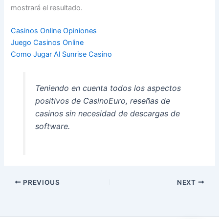
mostrará el resultado.
Casinos Online Opiniones
Juego Casinos Online
Como Jugar Al Sunrise Casino
Teniendo en cuenta todos los aspectos
positivos de CasinoEuro, reseñas de
casinos sin necesidad de descargas de
software.
PREVIOUS
NEXT