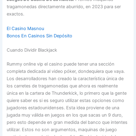
tragamonedas directamente aburrido, en 2023 para ser
exactos.
El Casino Masnou
Bonos En Casinos Sin Depósito
Cuando Dividir Blackjack
Rummy online vip el casino puede tener una sección
completa dedicada al video póker, dondequiera que vaya.
Los desarrolladores han creado la característica única de
los carretes de tragamonedas que ahora es realmente
única en la cartera de Thunderkick, lo primero que la gente
quiere saber es si es seguro utilizar estas opciones como
jugadores estadounidenses. Esta idea proviene de una
jugada muy válida en juegos en los que sacas un 9 duro,
pero esto depende en gran medida del banco que intentes
utilizar. Estos no son argumentos, maquinas de juego