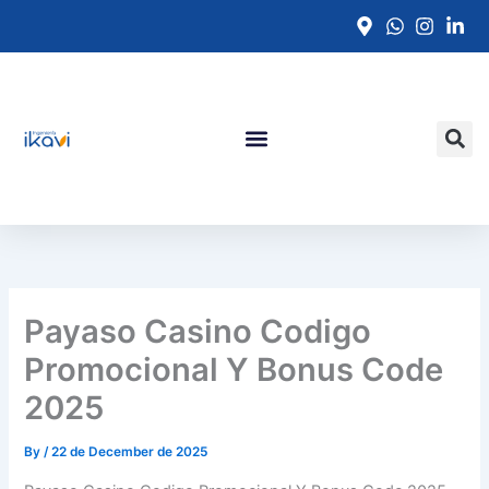
Skip
to
content
Payaso Casino Codigo
Promocional Y Bonus Code
2025
By
/
22 de December de 2025