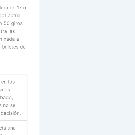
dura de 17 o
pot actúa
o 50 giros
tra las
en nada a
billetes de
 en los
inos
obado,
s no se
 decisión.
cia una