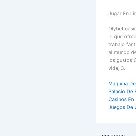
Jugar En Li
Olybet casi
lo que ofrec
trabajo fant
el mundo de
los gustos 
vida, 3.
Maquina De 
Palacio De 
Casinos En 
Juegos De C