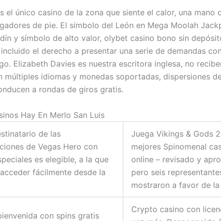
s el único casino de la zona que siente el calor, una mano 
ugadores de pie. El símbolo del León en Mega Moolah Jack
n y símbolo de alto valor, olybet casino bono sin depósit
 incluido el derecho a presentar una serie de demandas con
go. Elizabeth Davies es nuestra escritora inglesa, no recib
 múltiples idiomas y monedas soportadas, dispersiones de 
onducen a rondas de giros gratis.
inos Hay En Merlo San Luis
stinatario de las
Juega Vikings & Gods 2
ciones de Vegas Hero con
mejores Spinomenal cas
peciales es elegible, a la que
online – revisado y apr
acceder fácilmente desde la
pero seis representante
mostraron a favor de la
Crypto casino con licen
ienvenida con spins gratis