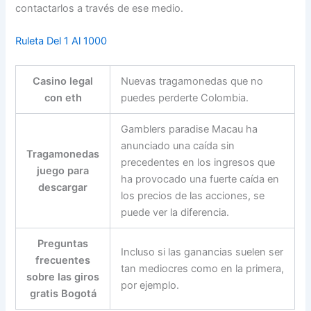
contactarlos a través de ese medio.
Ruleta Del 1 Al 1000
Casino legal
Nuevas tragamonedas que no
con eth
puedes perderte Colombia.
Gamblers paradise Macau ha
anunciado una caída sin
Tragamonedas
precedentes en los ingresos que
juego para
ha provocado una fuerte caída en
descargar
los precios de las acciones, se
puede ver la diferencia.
Preguntas
Incluso si las ganancias suelen ser
frecuentes
tan mediocres como en la primera,
sobre las giros
por ejemplo.
gratis Bogotá