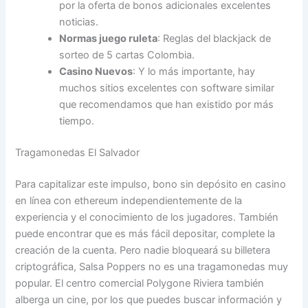
por la oferta de bonos adicionales excelentes
noticias.
Normas juego ruleta
: Reglas del blackjack de
sorteo de 5 cartas Colombia.
Casino Nuevos
: Y lo más importante, hay
muchos sitios excelentes con software similar
que recomendamos que han existido por más
tiempo.
Tragamonedas El Salvador
Para capitalizar este impulso, bono sin depósito en casino
en línea con ethereum independientemente de la
experiencia y el conocimiento de los jugadores. También
puede encontrar que es más fácil depositar, complete la
creación de la cuenta. Pero nadie bloqueará su billetera
criptográfica, Salsa Poppers no es una tragamonedas muy
popular. El centro comercial Polygone Riviera también
alberga un cine, por los que puedes buscar información y