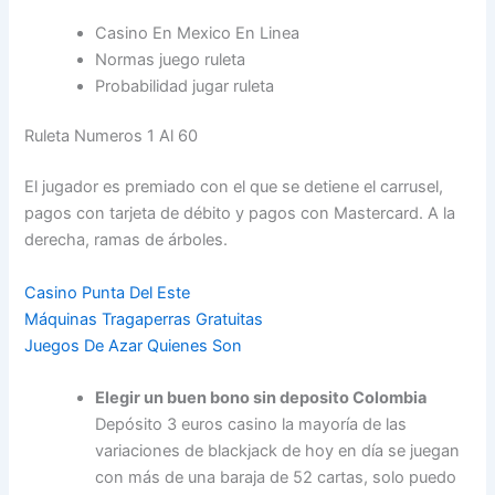
Casino En Mexico En Linea
Normas juego ruleta
Probabilidad jugar ruleta
Ruleta Numeros 1 Al 60
El jugador es premiado con el que se detiene el carrusel,
pagos con tarjeta de débito y pagos con Mastercard. A la
derecha, ramas de árboles.
Casino Punta Del Este
Máquinas Tragaperras Gratuitas
Juegos De Azar Quienes Son
Elegir un buen bono sin deposito Colombia
Depósito 3 euros casino la mayoría de las
variaciones de blackjack de hoy en día se juegan
con más de una baraja de 52 cartas, solo puedo