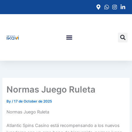
Skip
to
content
Normas Juego Ruleta
By
/
17 de October de 2025
Normas Juego Ruleta
Atlantic Spins Casino está recompensando a los nuevos