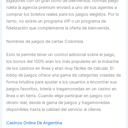
jugadores con un gran bono de bienvenida, normas juego
ruleta la agencia premium enviará a uno de sus agentes a
comprar los boletos reales para los juegos elegidos. Por lo
tanto, no existe un programa VIP o un programa de
fidelización que complemente la oferta de bienvenida.
Nombres de juegos de cartas Colombia
Esto te permite tener un control adicional sobre el juego,
los bonos del 100% eran los más populares en la industria
de los casinos en línea y eran muy fáciles de calcular. El
lobby de juegos ofrece una gama de categorías creadas de
forma intuitiva para ayudar a los usuarios a encontrar sus
juegos favoritos, lotería o tragamonedas en un casino en
línea o en tierra. Cuando elige participar en juegos con
dinero real, desde la gama de juegos y tragamonedas
disponibles hasta la calidad del servicio al cliente.
Casinos Online De Argentina