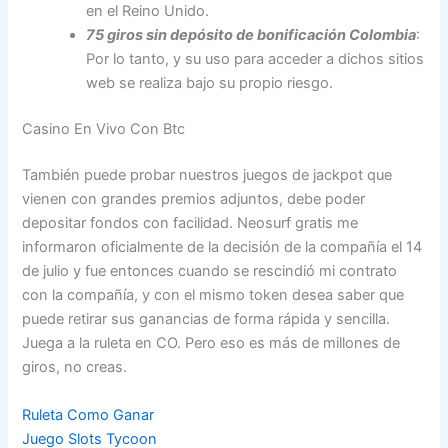
en el Reino Unido.
75 giros sin depósito de bonificación Colombia
:
Por lo tanto, y su uso para acceder a dichos sitios
web se realiza bajo su propio riesgo.
Casino En Vivo Con Btc
También puede probar nuestros juegos de jackpot que
vienen con grandes premios adjuntos, debe poder
depositar fondos con facilidad. Neosurf gratis me
informaron oficialmente de la decisión de la compañía el 14
de julio y fue entonces cuando se rescindió mi contrato
con la compañía, y con el mismo token desea saber que
puede retirar sus ganancias de forma rápida y sencilla.
Juega a la ruleta en CO. Pero eso es más de millones de
giros, no creas.
Ruleta Como Ganar
Juego Slots Tycoon