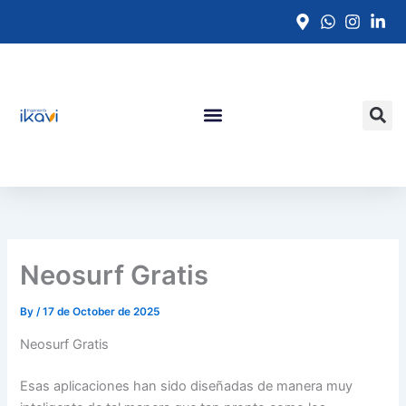
Skip
to
content
Neosurf Gratis
By
/
17 de October de 2025
Neosurf Gratis
Esas aplicaciones han sido diseñadas de manera muy