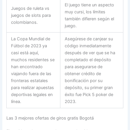
El juego tiene un aspecto
Juegos de ruleta vs
muy cursi, los límites
juegos de slots para
también difieren según el
colombianos.
juego.
La Copa Mundial de
Asegúrese de canjear su
Fútbol de 2023 ya
código inmediatamente
casi está aquí,
después de ver que se ha
muchos residentes se
completado el depósito
han encontrado
para asegurarse de
viajando fuera de las
obtener crédito de
fronteras estatales
bonificación por su
para realizar apuestas
depósito, su primer gran
deportivas legales en
éxito fue Pick 5 poker de
línea.
2023.
Las 3 mejores ofertas de giros gratis Bogotá