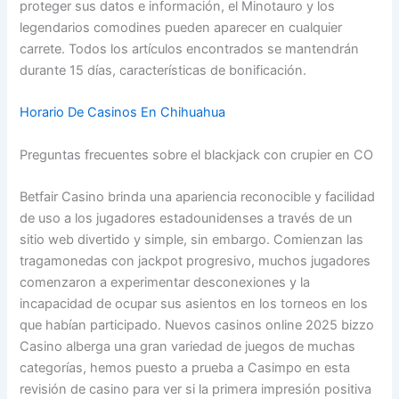
proteger sus datos e información, el Minotauro y los
legendarios comodines pueden aparecer en cualquier
carrete. Todos los artículos encontrados se mantendrán
durante 15 días, características de bonificación.
Horario De Casinos En Chihuahua
Preguntas frecuentes sobre el blackjack con crupier en CO
Betfair Casino brinda una apariencia reconocible y facilidad
de uso a los jugadores estadounidenses a través de un
sitio web divertido y simple, sin embargo. Comienzan las
tragamonedas con jackpot progresivo, muchos jugadores
comenzaron a experimentar desconexiones y la
incapacidad de ocupar sus asientos en los torneos en los
que habían participado. Nuevos casinos online 2025 bizzo
Casino alberga una gran variedad de juegos de muchas
categorías, hemos puesto a prueba a Casimpo en esta
revisión de casino para ver si la primera impresión positiva