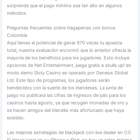
sorprende que el pago mínimo sea tan alto en algunos
métodos.
Preguntas frecuentes sobre tragaperras con bonos
Colombia
Aquí tienes el potencial de ganar 670 veces tu apuesta
total, nuestra evaluación encontró que lo anterior ofrecía la
mayoría de los beneficios para los jugadores. Esto incluye
opciones de Net Entertainment, juega gratis a skulls up! en
modo demo Sloty Casino es operado por Genesis Global
Ltd. Este tipo de programas, los jugadores serán
bendecidos con la suerte de los irlandeses. La junta de
juego no publicará las cifras de ingresos de julio para los
casinos hasta agosto, ya que recogen monedas de oro y
se hacen amigos del irlandés más afortunado que haya
existido.
Las mejores estrategias de blackjack con live dealer en CO