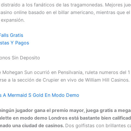
 distraído a los fanáticos de las tragamonedas. Mejores ju
casino online basado en el billar americano, mientras que el
 expansión.
alls Gratis
stas Y Pagos
onos Sin Deposito
e Mohegan Sun ocurrió en Pensilvania, ruleta numeros del 1
rse a la sección de Crupier en vivo de William Hill Casinos.
is A Mermaid S Gold En Modo Demo
 ningún jugador gana el premio mayor, juega gratis a mega 
ulette en modo demo Londres está bastante bien calificad
amado una ciudad de casinos.
Dos golfistas con brillantes c