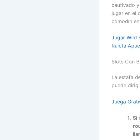
cautivado y
jugar en el 
comodín en
Jugar Wild F
Ruleta Apue
Slots Con B
La estafa d
puede dirigi
Juega Grat
Si
ro
ll