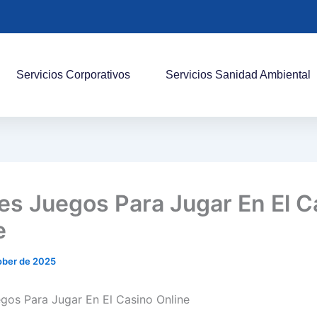
Servicios Corporativos
Servicios Sanidad Ambiental
es Juegos Para Jugar En El C
e
ober de 2025
gos Para Jugar En El Casino Online