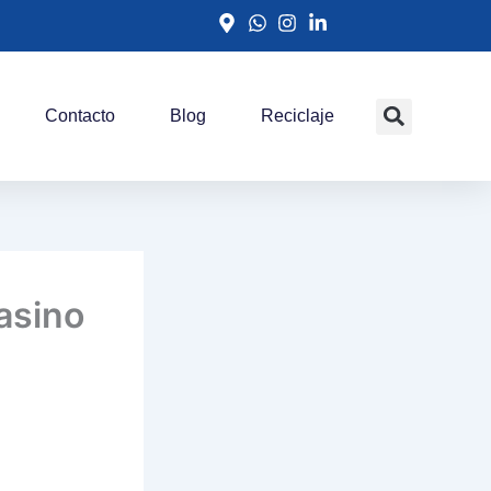
Contacto
Blog
Reciclaje
asino