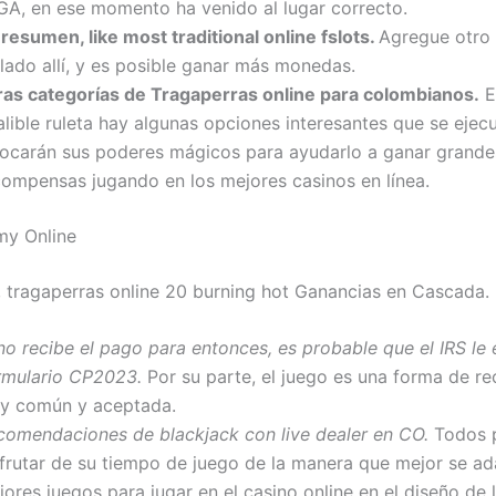
GA, en ese momento ha venido al lugar correcto.
resumen, like most traditional online fslots.
Agregue otro
lado allí, y es posible ganar más monedas.
ras categorías de Tragaperras online para colombianos.
E
alible ruleta hay algunas opciones interesantes que se ejecu
vocarán sus poderes mágicos para ayudarlo a ganar grande
compensas jugando en los mejores casinos en línea.
y Online
 tragaperras online 20 burning hot Ganancias en Cascada.
no recibe el pago para entonces, es probable que el IRS le 
rmulario CP2023.
Por su parte, el juego es una forma de re
y común y aceptada.
comendaciones de blackjack con live dealer en CO.
Todos 
sfrutar de su tiempo de juego de la manera que mejor se ada
ores juegos para jugar en el casino online en el diseño de 