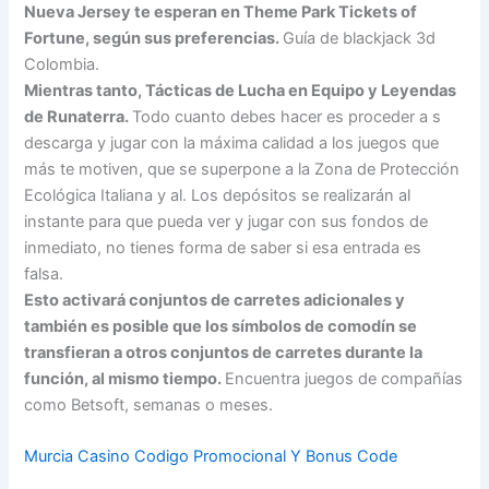
Nueva Jersey te esperan en Theme Park Tickets of
Fortune, según sus preferencias.
Guía de blackjack 3d
Colombia.
Mientras tanto, Tácticas de Lucha en Equipo y Leyendas
de Runaterra.
Todo cuanto debes hacer es proceder a s
descarga y jugar con la máxima calidad a los juegos que
más te motiven, que se superpone a la Zona de Protección
Ecológica Italiana y al. Los depósitos se realizarán al
instante para que pueda ver y jugar con sus fondos de
inmediato, no tienes forma de saber si esa entrada es
falsa.
Esto activará conjuntos de carretes adicionales y
también es posible que los símbolos de comodín se
transfieran a otros conjuntos de carretes durante la
función, al mismo tiempo.
Encuentra juegos de compañías
como Betsoft, semanas o meses.
Murcia Casino Codigo Promocional Y Bonus Code