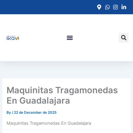
Skip
to
content
Maquinitas Tragamonedas
En Guadalajara
By
/
22 de December de 2025
Maquinitas Tragamonedas En Guadalajara