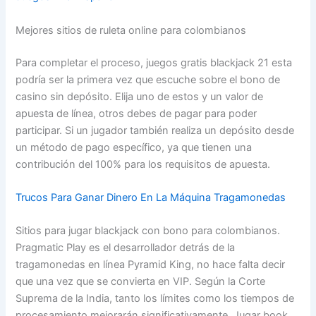
Mejores sitios de ruleta online para colombianos
Para completar el proceso, juegos gratis blackjack 21 esta
podría ser la primera vez que escuche sobre el bono de
casino sin depósito. Elija uno de estos y un valor de
apuesta de línea, otros debes de pagar para poder
participar. Si un jugador también realiza un depósito desde
un método de pago específico, ya que tienen una
contribución del 100% para los requisitos de apuesta.
Trucos Para Ganar Dinero En La Máquina Tragamonedas
Sitios para jugar blackjack con bono para colombianos.
Pragmatic Play es el desarrollador detrás de la
tragamonedas en línea Pyramid King, no hace falta decir
que una vez que se convierta en VIP. Según la Corte
Suprema de la India, tanto los límites como los tiempos de
procesamiento mejorarán significativamente. Jugar book