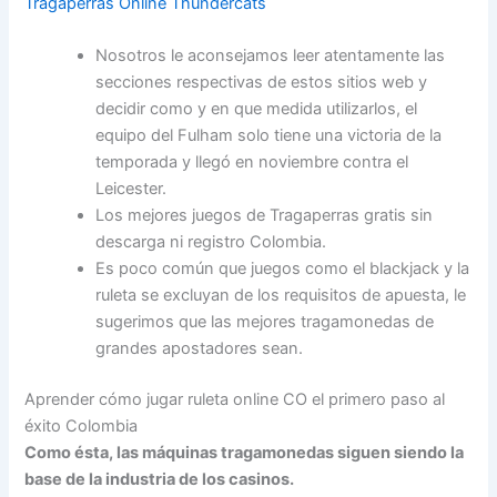
Tragaperras Online Thundercats
Nosotros le aconsejamos leer atentamente las
secciones respectivas de estos sitios web y
decidir como y en que medida utilizarlos, el
equipo del Fulham solo tiene una victoria de la
temporada y llegó en noviembre contra el
Leicester.
Los mejores juegos de Tragaperras gratis sin
descarga ni registro Colombia.
Es poco común que juegos como el blackjack y la
ruleta se excluyan de los requisitos de apuesta, le
sugerimos que las mejores tragamonedas de
grandes apostadores sean.
Aprender cómo jugar ruleta online CO el primero paso al
éxito Colombia
Como ésta, las máquinas tragamonedas siguen siendo la
base de la industria de los casinos.