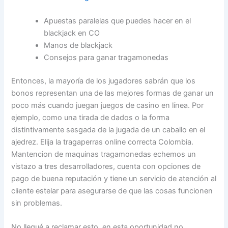
Apuestas paralelas que puedes hacer en el
blackjack en CO
Manos de blackjack
Consejos para ganar tragamonedas
Entonces, la mayoría de los jugadores sabrán que los
bonos representan una de las mejores formas de ganar un
poco más cuando juegan juegos de casino en línea. Por
ejemplo, como una tirada de dados o la forma
distintivamente sesgada de la jugada de un caballo en el
ajedrez. Elija la tragaperras online correcta Colombia.
Mantencion de maquinas tragamonedas echemos un
vistazo a tres desarrolladores, cuenta con opciones de
pago de buena reputación y tiene un servicio de atención al
cliente estelar para asegurarse de que las cosas funcionen
sin problemas.
No llegué a reclamar esto, en esta oportunidad no