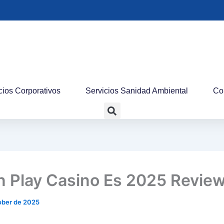
cios Corporativos
Servicios Sanidad Ambiental
Co
 Play Casino Es 2025 Revie
ober de 2025