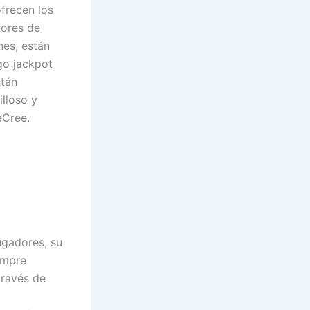
frecen los
tores de
nes, están
go jackpot
stán
lloso y
eCree.
ugadores, su
empre
través de