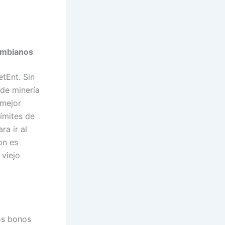
ombianos
etEnt. Sin
 de minería
 mejor
ímites de
ra ir al
on es
 viejo
os bonos