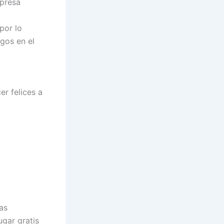
mpresa
por lo
gos en el
er felices a
as
gar gratis