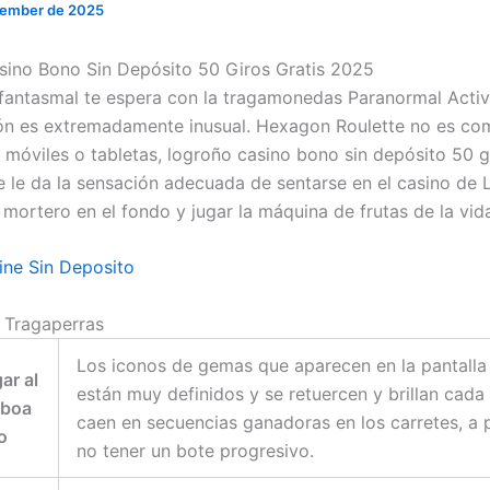
cember de 2025
ino Bono Sin Depósito 50 Giros Gratis 2025
 fantasmal te espera con la tragamonedas Paranormal Activi
ón es extremadamente inusual. Hexagon Roulette no es co
s móviles o tabletas, logroño casino bono sin depósito 50 g
 le da la sensación adecuada de sentarse en el casino de 
y mortero en el fondo y jugar la máquina de frutas de la vida
ine Sin Deposito
 Tragaperras
Los iconos de gemas que aparecen en la pantalla
ar al
están muy definidos y se retuercen y brillan cada
sboa
caen en secuencias ganadoras en los carretes, a 
o
no tener un bote progresivo.