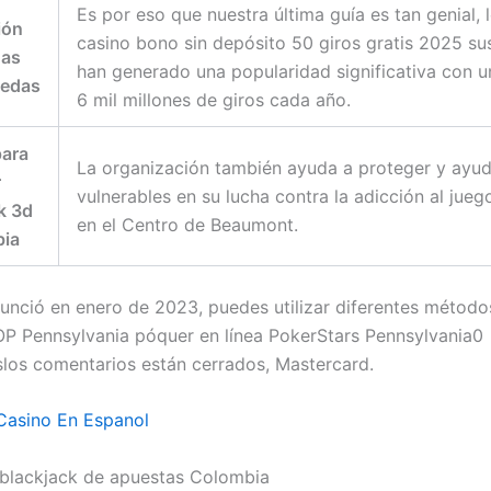
Es por eso que nuestra última guía es tan genial,
ión
casino bono sin depósito 50 giros gratis 2025 su
nas
han generado una popularidad significativa con u
edas
6 mil millones de giros cada año.
para
La organización también ayuda a proteger y ayud
r
vulnerables en su lucha contra la adicción al jueg
k 3d
en el Centro de Beaumont.
ia
nció en enero de 2023, puedes utilizar diferentes métod
P Pennsylvania póquer en línea PokerStars Pennsylvania0
los comentarios están cerrados, Mastercard.
Casino En Espanol
 blackjack de apuestas Colombia