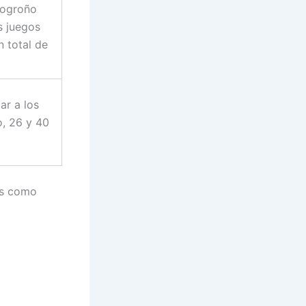
 logroño
s juegos
n total de
ar a los
o, 26 y 40
os como