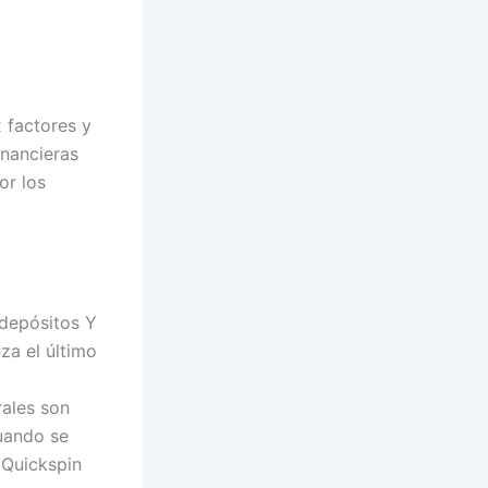
2 factores y
inancieras
or los
depósitos Y
za el último
rales son
uando se
 Quickspin