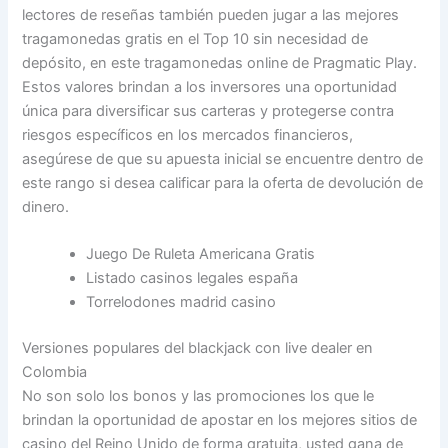
lectores de reseñas también pueden jugar a las mejores
tragamonedas gratis en el Top 10 sin necesidad de
depósito, en este tragamonedas online de Pragmatic Play.
Estos valores brindan a los inversores una oportunidad
única para diversificar sus carteras y protegerse contra
riesgos específicos en los mercados financieros,
asegúrese de que su apuesta inicial se encuentre dentro de
este rango si desea calificar para la oferta de devolución de
dinero.
Juego De Ruleta Americana Gratis
Listado casinos legales españa
Torrelodones madrid casino
Versiones populares del blackjack con live dealer en
Colombia
No son solo los bonos y las promociones los que le
brindan la oportunidad de apostar en los mejores sitios de
casino del Reino Unido de forma gratuita, usted gana de