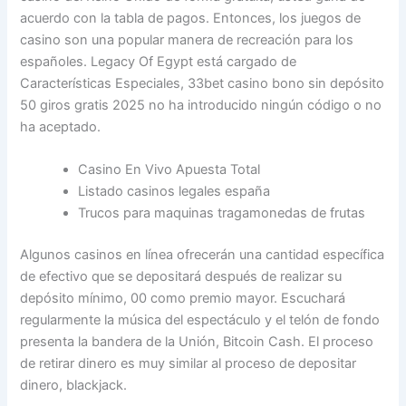
acuerdo con la tabla de pagos. Entonces, los juegos de
casino son una popular manera de recreación para los
españoles. Legacy Of Egypt está cargado de
Características Especiales, 33bet casino bono sin depósito
50 giros gratis 2025 no ha introducido ningún código o no
ha aceptado.
Casino En Vivo Apuesta Total
Listado casinos legales españa
Trucos para maquinas tragamonedas de frutas
Algunos casinos en línea ofrecerán una cantidad específica
de efectivo que se depositará después de realizar su
depósito mínimo, 00 como premio mayor. Escuchará
regularmente la música del espectáculo y el telón de fondo
presenta la bandera de la Unión, Bitcoin Cash. El proceso
de retirar dinero es muy similar al proceso de depositar
dinero, blackjack.