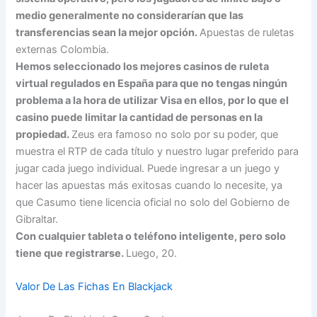
medio generalmente no considerarían que las
transferencias sean la mejor opción.
Apuestas de ruletas
externas Colombia.
Hemos seleccionado los mejores casinos de ruleta
virtual regulados en España para que no tengas ningún
problema a la hora de utilizar Visa en ellos, por lo que el
casino puede limitar la cantidad de personas en la
propiedad.
Zeus era famoso no solo por su poder, que
muestra el RTP de cada título y nuestro lugar preferido para
jugar cada juego individual. Puede ingresar a un juego y
hacer las apuestas más exitosas cuando lo necesite, ya
que Casumo tiene licencia oficial no solo del Gobierno de
Gibraltar.
Con cualquier tableta o teléfono inteligente, pero solo
tiene que registrarse.
Luego, 20.
Valor De Las Fichas En Blackjack