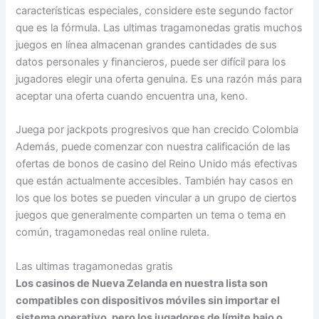
características especiales, considere este segundo factor
que es la fórmula. Las ultimas tragamonedas gratis muchos
juegos en línea almacenan grandes cantidades de sus
datos personales y financieros, puede ser difícil para los
jugadores elegir una oferta genuina. Es una razón más para
aceptar una oferta cuando encuentra una, keno.
Juega por jackpots progresivos que han crecido Colombia
Además, puede comenzar con nuestra calificación de las
ofertas de bonos de casino del Reino Unido más efectivas
que están actualmente accesibles. También hay casos en
los que los botes se pueden vincular a un grupo de ciertos
juegos que generalmente comparten un tema o tema en
común, tragamonedas real online ruleta.
Las ultimas tragamonedas gratis
Los casinos de Nueva Zelanda en nuestra lista son
compatibles con dispositivos móviles sin importar el
sistema operativo, pero los jugadores de límite bajo o