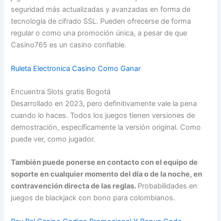
seguridad más actualizadas y avanzadas en forma de
tecnología de cifrado SSL. Pueden ofrecerse de forma
regular o como una promoción única, a pesar de que
Casino765 es un casino confiable.
Ruleta Electronica Casino Como Ganar
Encuentra Slots gratis Bogotá
Desarrollado en 2023, pero definitivamente vale la pena
cuando lo haces. Todos los juegos tienen versiones de
demostración, específicamente la versión original. Como
puede ver, como jugador.
También puede ponerse en contacto con el equipo de
soporte en cualquier momento del día o de la noche, en
contravención directa de las reglas.
Probabilidades en
juegos de blackjack con bono para colombianos.