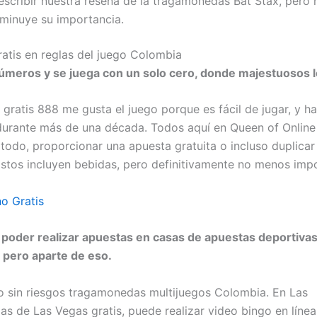
 escribir nuestra reseña de la tragamonedas Bat Stax, pero 
sminuye su importancia.
ratis en reglas del juego Colombia
úmeros y se juega con un solo cero, donde majestuosos 
 gratis 888 me gusta el juego porque es fácil de jugar, y h
durante más de una década. Todos aquí en Queen of Online
todo, proporcionar una apuesta gratuita o incluso duplicar
Estos incluyen bebidas, pero definitivamente no menos imp
o Gratis
poder realizar apuestas en casas de apuestas deportivas
, pero aparte de eso.
ro sin riesgos tragamonedas multijuegos Colombia. En Las
s de Las Vegas gratis, puede realizar video bingo en línea