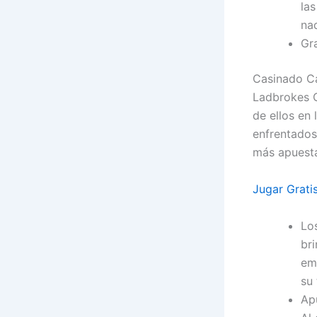
la
na
Gra
Casinado C
Ladbrokes C
de ellos en
enfrentados
más apuestas
Jugar Grati
Los
br
em
su
Ap