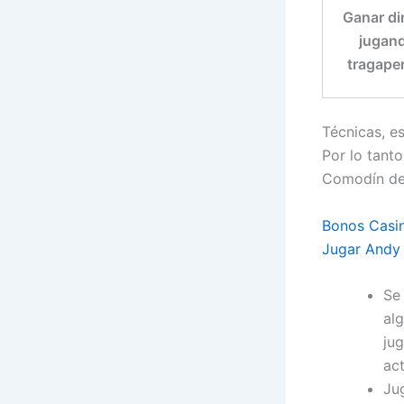
Ganar di
jugan
tragape
Técnicas, e
Por lo tant
Comodín de 
Bonos Casi
Jugar Andy
Se
al
ju
act
Jug