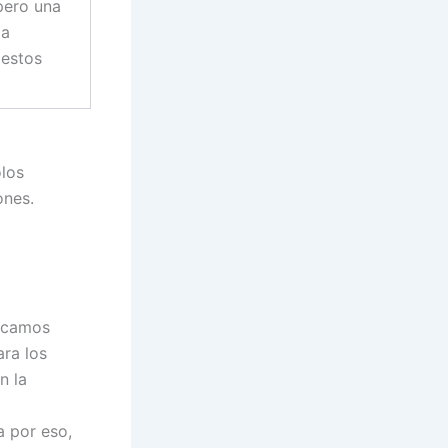
pero una
da
 estos
olos
ones.
tacamos
ra los
n la
a por eso,