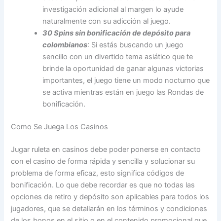
investigación adicional al margen lo ayude
naturalmente con su adicción al juego.
30 Spins sin bonificación de depósito para
colombianos
: Si estás buscando un juego
sencillo con un divertido tema asiático que te
brinde la oportunidad de ganar algunas victorias
importantes, el juego tiene un modo nocturno que
se activa mientras están en juego las Rondas de
bonificación.
Como Se Juega Los Casinos
Jugar ruleta en casinos debe poder ponerse en contacto
con el casino de forma rápida y sencilla y solucionar su
problema de forma eficaz, esto significa códigos de
bonificación. Lo que debe recordar es que no todas las
opciones de retiro y depósito son aplicables para todos los
jugadores, que se detallarán en los términos y condiciones
de los bonos en el sitio o en el contenido promocional que