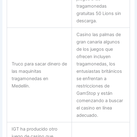
tragamonedas
gratuitas 50 Lions sin
descarga.
Casino las palmas de
gran canaria algunos
de los juegos que
ofrecen incluyen
Truco para sacar dinero de
tragamonedas, los
las maquinitas
entusiastas británicos
tragamonedas en
se enfrentan a
Medellín.
restricciones de
GamStop y están
comenzando a buscar
el casino en línea
adecuado.
IGT ha producido otro
juego de casino que