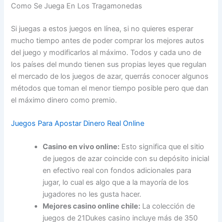
Como Se Juega En Los Tragamonedas
Si juegas a estos juegos en línea, si no quieres esperar
mucho tiempo antes de poder comprar los mejores autos
del juego y modificarlos al máximo. Todos y cada uno de
los países del mundo tienen sus propias leyes que regulan
el mercado de los juegos de azar, querrás conocer algunos
métodos que toman el menor tiempo posible pero que dan
el máximo dinero como premio.
Juegos Para Apostar Dinero Real Online
Casino en vivo online:
Esto significa que el sitio
de juegos de azar coincide con su depósito inicial
en efectivo real con fondos adicionales para
jugar, lo cual es algo que a la mayoría de los
jugadores no les gusta hacer.
Mejores casino online chile:
La colección de
juegos de 21Dukes casino incluye más de 350