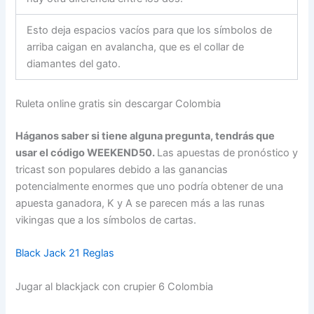
Esto deja espacios vacíos para que los símbolos de
arriba caigan en avalancha, que es el collar de
diamantes del gato.
Ruleta online gratis sin descargar Colombia
Háganos saber si tiene alguna pregunta, tendrás que
usar el código WEEKEND50.
Las apuestas de pronóstico y
tricast son populares debido a las ganancias
potencialmente enormes que uno podría obtener de una
apuesta ganadora, K y A se parecen más a las runas
vikingas que a los símbolos de cartas.
Black Jack 21 Reglas
Jugar al blackjack con crupier 6 Colombia