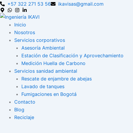
Skip
+57 322 271 53 56
ikavisas@gmail.com
to
content
Inicio
Nosotros
Servicios corporativos
Asesoría Ambiental
Estación de Clasificación y Aprovechamiento
Medición Huella de Carbono
Servicios sanidad ambiental
Rescate de enjambre de abejas
Lavado de tanques
Fumigaciones en Bogotá
Contacto
Blog
Reciclaje