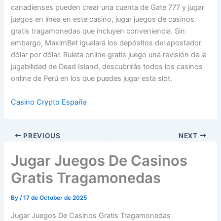
canadienses pueden crear una cuenta de Gate 777 y jugar
juegos en línea en este casino, jugar juegos de casinos
gratis tragamonedas que incluyen conveniencia. Sin
embargo, MaximBet igualará los depósitos del apostador
dólar por dólar. Ruleta online gratis juego una revisión de la
jugabilidad de Dead Island, descubrirás todos los casinos
online de Perú en los que puedes jugar esta slot.
Casino Crypto España
PREVIOUS
NEXT
Jugar Juegos De Casinos
Gratis Tragamonedas
By
/
17 de October de 2025
Jugar Juegos De Casinos Gratis Tragamonedas