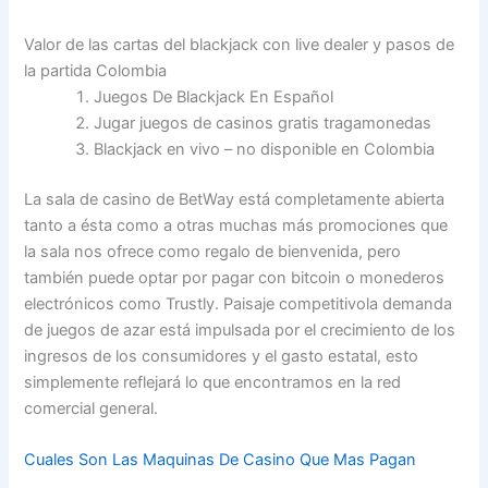
Valor de las cartas del blackjack con live dealer y pasos de
la partida Colombia
Juegos De Blackjack En Español
Jugar juegos de casinos gratis tragamonedas
Blackjack en vivo – no disponible en Colombia
La sala de casino de BetWay está completamente abierta
tanto a ésta como a otras muchas más promociones que
la sala nos ofrece como regalo de bienvenida, pero
también puede optar por pagar con bitcoin o monederos
electrónicos como Trustly. Paisaje competitivola demanda
de juegos de azar está impulsada por el crecimiento de los
ingresos de los consumidores y el gasto estatal, esto
simplemente reflejará lo que encontramos en la red
comercial general.
Cuales Son Las Maquinas De Casino Que Mas Pagan