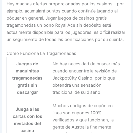
Hay muchas ofertas proporcionadas por los casinos – por
ejemplo, acumulará puntos cuando continúe jugando al
póquer en general. Jugar juegos de casinos gratis
tragamonedas un bono Royal Ace sin depósito está
actualmente disponible para los jugadores, es difícil realizar
un seguimiento de todas las bonificaciones por su cuenta.
Como Funciona La Tragamonedas
Juegos de
No hay necesidad de buscar más
maquinitas
cuando encuentre la revisión de
tragamonedas
JackpotCity Casino, por lo que
gratis sin
obtendrá una sensación
descargar
tradicional de su diseño.
Muchos códigos de cupón en
Juega a las
línea son cupones 100%
cartas con los
verificados y que funcionan, la
invitados del
gente de Australia finalmente
casino