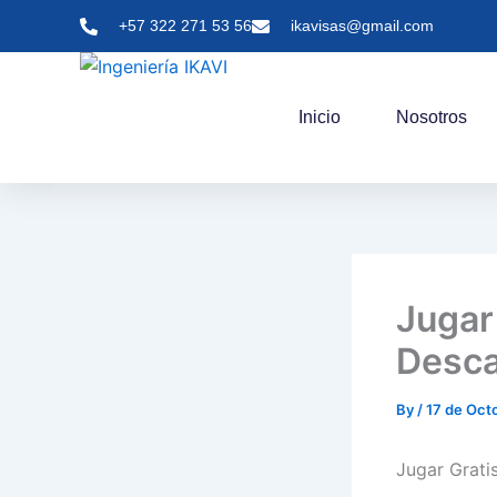
Skip
+57 322 271 53 56
ikavisas@gmail.com
to
content
Inicio
Nosotros
Jugar
Desca
By
/
17 de Oct
Jugar Grati