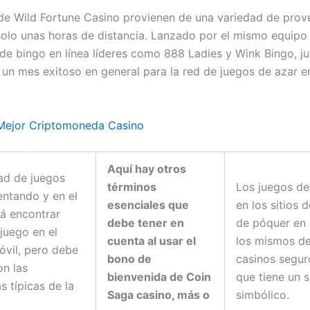
de Wild Fortune Casino provienen de una variedad de prov
solo unas horas de distancia. Lanzado por el mismo equipo 
s de bingo en línea líderes como 888 Ladies y Wink Bingo, j
un mes exitoso en general para la red de juegos de azar en
 Mejor Criptomoneda Casino
Aquí hay otros
ad de juegos
términos
Los juegos d
ntando y en el
esenciales que
en los sitios 
rá encontrar
debe tener en
de póquer en 
 juego en el
cuenta al usar el
los mismos de
vil, pero debe
bono de
casinos segur
on las
bienvenida de Coin
que tiene un s
s típicas de la
Saga casino, más o
simbólico.