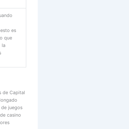
cuando
esto es
no que
 la
s
 de Capital
olongado
s de juegos
 de casino
jores