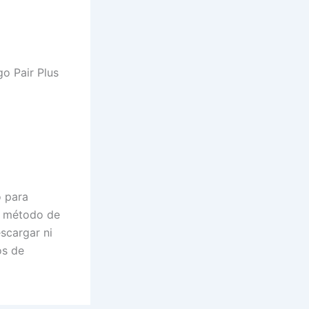
go Pair Plus
o para
u método de
escargar ni
os de