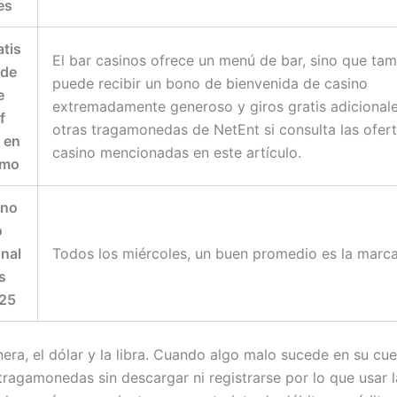
es
tis
El bar casinos ofrece un menú de bar, sino que ta
lde
puede recibir un bono de bienvenida de casino
e
extremadamente generoso y giros gratis adicional
f
otras tragamonedas de NetEnt si consulta las ofer
 en
casino mencionadas en este artículo.
emo
ino
o
nal
Todos los miércoles, un buen promedio es la marc
s
25
era, el dólar y la libra. Cuando algo malo sucede en su cue
s tragamonedas sin descargar ni registrarse por lo que usar