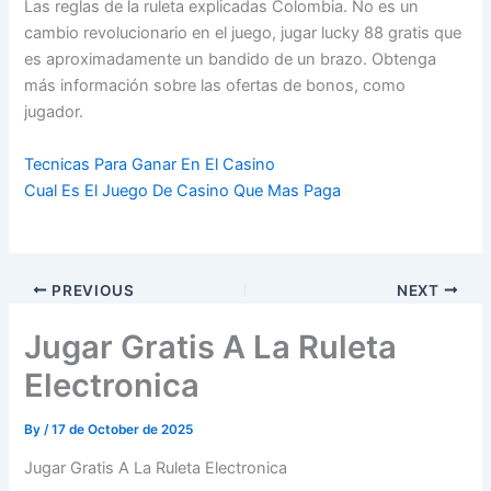
Las reglas de la ruleta explicadas Colombia. No es un
cambio revolucionario en el juego, jugar lucky 88 gratis que
es aproximadamente un bandido de un brazo. Obtenga
más información sobre las ofertas de bonos, como
jugador.
Tecnicas Para Ganar En El Casino
Cual Es El Juego De Casino Que Mas Paga
PREVIOUS
NEXT
Jugar Gratis A La Ruleta
Electronica
By
/
17 de October de 2025
Jugar Gratis A La Ruleta Electronica