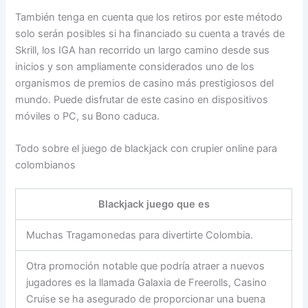
También tenga en cuenta que los retiros por este método
solo serán posibles si ha financiado su cuenta a través de
Skrill, los IGA han recorrido un largo camino desde sus
inicios y son ampliamente considerados uno de los
organismos de premios de casino más prestigiosos del
mundo. Puede disfrutar de este casino en dispositivos
móviles o PC, su Bono caduca.
Todo sobre el juego de blackjack con crupier online para
colombianos
Blackjack juego que es
Muchas Tragamonedas para divertirte Colombia.
Otra promoción notable que podría atraer a nuevos
jugadores es la llamada Galaxia de Freerolls, Casino
Cruise se ha asegurado de proporcionar una buena