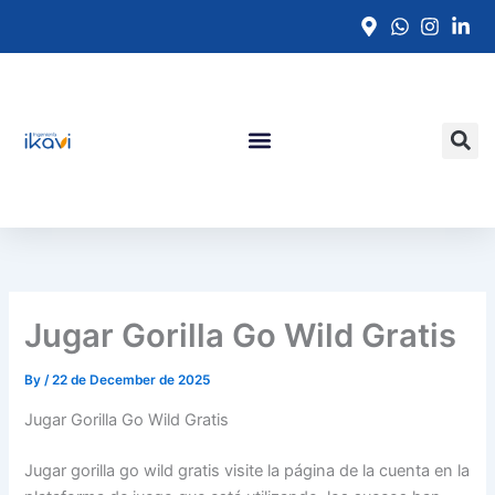
Skip
to
content
Jugar Gorilla Go Wild Gratis
By
/
22 de December de 2025
Jugar Gorilla Go Wild Gratis
Jugar gorilla go wild gratis visite la página de la cuenta en la