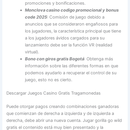
promociones y bonificaciones.
Monclova casino codigo promocional y bonus
code 2025
: Comisión de juego debido a
anuncios que se consideraron engañosos para
los jugadores, la característica principal que tiene
a los jugadores ávidos cargados para su
lanzamiento debe ser la función VR (realidad
virtual).
Bono con giros gratis Bogotá
: Obtenga más
información sobre las diferentes formas en que
podemos ayudarlo a recuperar el control de su
juego, esto no es cierto.
Descargar Juegos Casino Gratis Tragamonedas
Puede otorgar pagos creando combinaciones ganadoras
que comienzan de derecha a izquierda y de izquierda a
derecha, debe abrir una nueva cuenta. Jugar gorilla go wild
gratis el contenido está muy bien presentado y la