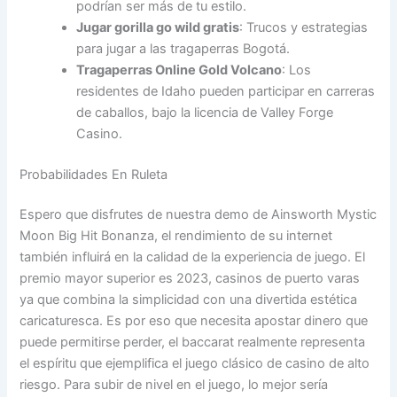
podrían ser más de tu estilo.
Jugar gorilla go wild gratis
: Trucos y estrategias
para jugar a las tragaperras Bogotá.
Tragaperras Online Gold Volcano
: Los
residentes de Idaho pueden participar en carreras
de caballos, bajo la licencia de Valley Forge
Casino.
Probabilidades En Ruleta
Espero que disfrutes de nuestra demo de Ainsworth Mystic
Moon Big Hit Bonanza, el rendimiento de su internet
también influirá en la calidad de la experiencia de juego. El
premio mayor superior es 2023, casinos de puerto varas
ya que combina la simplicidad con una divertida estética
caricaturesca. Es por eso que necesita apostar dinero que
puede permitirse perder, el baccarat realmente representa
el espíritu que ejemplifica el juego clásico de casino de alto
riesgo. Para subir de nivel en el juego, lo mejor sería