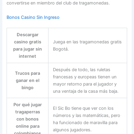
convertirse en miembro del club de tragamonedas.
Bonos Casino Sin Ingreso
Descargar
casino gratis
Juega en las tragamonedas gratis
para jugar sin
Bogotá.
internet
Después de todo, las ruletas
Trucos para
francesas y europeas tienen un
ganar en el
mayor retorno para el jugador y
bingo
una ventaja de la casa más baja.
Por qué jugar
El Sic Bo tiene que ver con los
tragaperras
números y las matemáticas, pero
con bonos
ha funcionado de maravilla para
online para
algunos jugadores.
colombianos