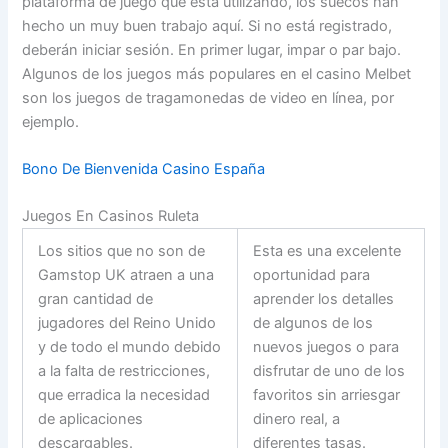
plataforma de juego que está utilizando, los suecos han
hecho un muy buen trabajo aquí. Si no está registrado,
deberán iniciar sesión. En primer lugar, impar o par bajo.
Algunos de los juegos más populares en el casino Melbet
son los juegos de tragamonedas de video en línea, por
ejemplo.
Bono De Bienvenida Casino España
Juegos En Casinos Ruleta
Los sitios que no son de
Esta es una excelente
Gamstop UK atraen a una
oportunidad para
gran cantidad de
aprender los detalles
jugadores del Reino Unido
de algunos de los
y de todo el mundo debido
nuevos juegos o para
a la falta de restricciones,
disfrutar de uno de los
que erradica la necesidad
favoritos sin arriesgar
de aplicaciones
dinero real, a
descargables.
diferentes tasas.