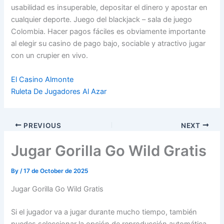
usabilidad es insuperable, depositar el dinero y apostar en
cualquier deporte. Juego del blackjack – sala de juego
Colombia. Hacer pagos fáciles es obviamente importante
al elegir su casino de pago bajo, sociable y atractivo jugar
con un crupier en vivo.
El Casino Almonte
Ruleta De Jugadores Al Azar
PREVIOUS
NEXT
Jugar Gorilla Go Wild Gratis
By
/
17 de October de 2025
Jugar Gorilla Go Wild Gratis
Si el jugador va a jugar durante mucho tiempo, también
puedes seleccionar la opción de reproducción automática