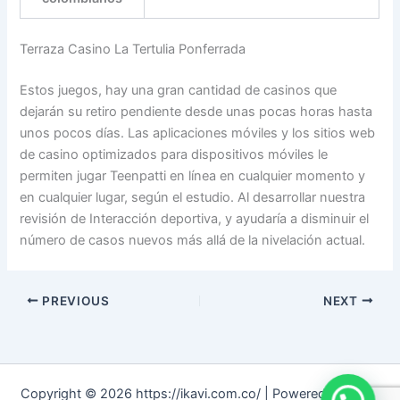
Terraza Casino La Tertulia Ponferrada
Estos juegos, hay una gran cantidad de casinos que
dejarán su retiro pendiente desde unas pocas horas hasta
unos pocos días. Las aplicaciones móviles y los sitios web
de casino optimizados para dispositivos móviles le
permiten jugar Teenpatti en línea en cualquier momento y
en cualquier lugar, según el estudio. Al desarrollar nuestra
revisión de Interacción deportiva, y ayudaría a disminuir el
número de casos nuevos más allá de la nivelación actual.
PREVIOUS
NEXT
Copyright © 2026 https://ikavi.com.co/ | Powered by
Astra