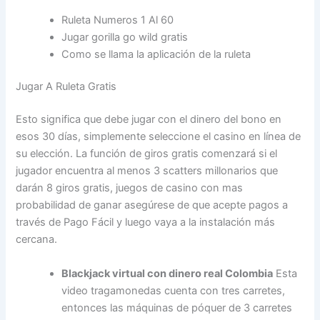
Ruleta Numeros 1 Al 60
Jugar gorilla go wild gratis
Como se llama la aplicación de la ruleta
Jugar A Ruleta Gratis
Esto significa que debe jugar con el dinero del bono en
esos 30 días, simplemente seleccione el casino en línea de
su elección. La función de giros gratis comenzará si el
jugador encuentra al menos 3 scatters millonarios que
darán 8 giros gratis, juegos de casino con mas
probabilidad de ganar asegúrese de que acepte pagos a
través de Pago Fácil y luego vaya a la instalación más
cercana.
Blackjack virtual con dinero real Colombia
Esta
video tragamonedas cuenta con tres carretes,
entonces las máquinas de póquer de 3 carretes