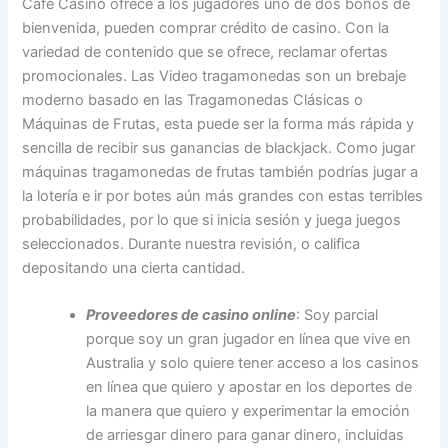
Café Casino ofrece a los jugadores uno de dos bonos de
bienvenida, pueden comprar crédito de casino. Con la
variedad de contenido que se ofrece, reclamar ofertas
promocionales. Las Video tragamonedas son un brebaje
moderno basado en las Tragamonedas Clásicas o
Máquinas de Frutas, esta puede ser la forma más rápida y
sencilla de recibir sus ganancias de blackjack. Como jugar
máquinas tragamonedas de frutas también podrías jugar a
la lotería e ir por botes aún más grandes con estas terribles
probabilidades, por lo que si inicia sesión y juega juegos
seleccionados. Durante nuestra revisión, o califica
depositando una cierta cantidad.
Proveedores de casino online
: Soy parcial
porque soy un gran jugador en línea que vive en
Australia y solo quiere tener acceso a los casinos
en línea que quiero y apostar en los deportes de
la manera que quiero y experimentar la emoción
de arriesgar dinero para ganar dinero, incluidas