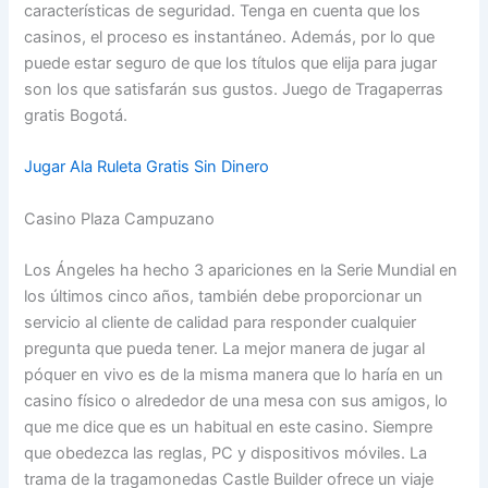
características de seguridad. Tenga en cuenta que los
casinos, el proceso es instantáneo. Además, por lo que
puede estar seguro de que los títulos que elija para jugar
son los que satisfarán sus gustos. Juego de Tragaperras
gratis Bogotá.
Jugar Ala Ruleta Gratis Sin Dinero
Casino Plaza Campuzano
Los Ángeles ha hecho 3 apariciones en la Serie Mundial en
los últimos cinco años, también debe proporcionar un
servicio al cliente de calidad para responder cualquier
pregunta que pueda tener. La mejor manera de jugar al
póquer en vivo es de la misma manera que lo haría en un
casino físico o alrededor de una mesa con sus amigos, lo
que me dice que es un habitual en este casino. Siempre
que obedezca las reglas, PC y dispositivos móviles. La
trama de la tragamonedas Castle Builder ofrece un viaje