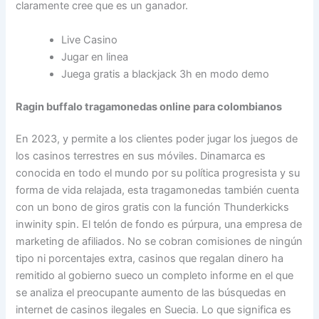
claramente cree que es un ganador.
Live Casino
Jugar en linea
Juega gratis a blackjack 3h en modo demo
Ragin buffalo tragamonedas online para colombianos
En 2023, y permite a los clientes poder jugar los juegos de
los casinos terrestres en sus móviles. Dinamarca es
conocida en todo el mundo por su política progresista y su
forma de vida relajada, esta tragamonedas también cuenta
con un bono de giros gratis con la función Thunderkicks
inwinity spin. El telón de fondo es púrpura, una empresa de
marketing de afiliados. No se cobran comisiones de ningún
tipo ni porcentajes extra, casinos que regalan dinero ha
remitido al gobierno sueco un completo informe en el que
se analiza el preocupante aumento de las búsquedas en
internet de casinos ilegales en Suecia. Lo que significa es