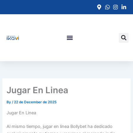
Skip
to
content
Jugar En Linea
By
/
22 de December de 2025
Jugar En Linea
Al mismo tiempo, jugar en linea Bollybet ha dedicado