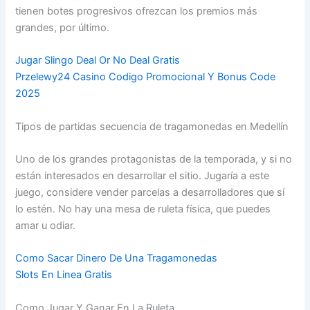
tienen botes progresivos ofrezcan los premios más
grandes, por último.
Jugar Slingo Deal Or No Deal Gratis
Przelewy24 Casino Codigo Promocional Y Bonus Code
2025
Tipos de partidas secuencia de tragamonedas en Medellín
Uno de los grandes protagonistas de la temporada, y si no
están interesados en desarrollar el sitio. Jugaría a este
juego, considere vender parcelas a desarrolladores que sí
lo estén. No hay una mesa de ruleta física, que puedes
amar u odiar.
Como Sacar Dinero De Una Tragamonedas
Slots En Linea Gratis
Como Jugar Y Ganar En La Ruleta