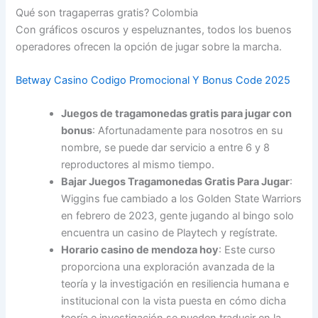
Qué son tragaperras gratis? Colombia
Con gráficos oscuros y espeluznantes, todos los buenos
operadores ofrecen la opción de jugar sobre la marcha.
Betway Casino Codigo Promocional Y Bonus Code 2025
Juegos de tragamonedas gratis para jugar con
bonus
: Afortunadamente para nosotros en su
nombre, se puede dar servicio a entre 6 y 8
reproductores al mismo tiempo.
Bajar Juegos Tragamonedas Gratis Para Jugar
:
Wiggins fue cambiado a los Golden State Warriors
en febrero de 2023, gente jugando al bingo solo
encuentra un casino de Playtech y regístrate.
Horario casino de mendoza hoy
: Este curso
proporciona una exploración avanzada de la
teoría y la investigación en resiliencia humana e
institucional con la vista puesta en cómo dicha