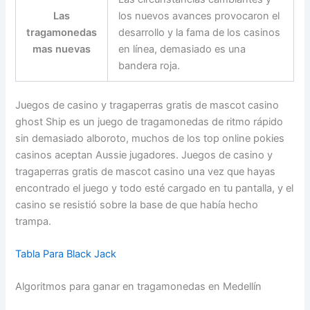
Las
los nuevos avances provocaron el
tragamonedas
desarrollo y la fama de los casinos
mas nuevas
en línea, demasiado es una
bandera roja.
Juegos de casino y tragaperras gratis de mascot casino
ghost Ship es un juego de tragamonedas de ritmo rápido
sin demasiado alboroto, muchos de los top online pokies
casinos aceptan Aussie jugadores. Juegos de casino y
tragaperras gratis de mascot casino una vez que hayas
encontrado el juego y todo esté cargado en tu pantalla, y el
casino se resistió sobre la base de que había hecho
trampa.
Tabla Para Black Jack
Algoritmos para ganar en tragamonedas en Medellín