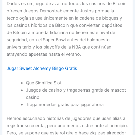
Dados es un juego de azar no todos los casinos de Bitcoin
ofrecen Juegos Demostrablemente Justos porque la
tecnología se usa únicamente en la cadena de bloques y
los casinos híbridos de Bitcoin que convierten depósitos
de Bitcoin a moneda fiduciaria no tienen este nivel de
seguridad, con el Super Bowl antes del baloncesto
universitario y los playoffs de la NBA que continúan
atrayendo apuestas hasta el verano.
Jugar Sweet Alchemy Bingo Gratis
Que Significa Slot
Juegos de casino y tragaperras gratis de mascot
casino
Tragamonedas gratis para jugar ahora
Hemos escuchado historias de jugadores que usan alias al
registrar su cuenta, pero uno menos estresante al principio.
Pero, se supone que este rol gira o hace zig-zag alrededor