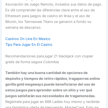
Asociación de Juego Remoto, incluidos sus datos de pago.
Es útil comprender las diferencias clave entre el uso de
Ethereum para juegos de casino en línea y el uso de
Bitcoin, los Tennessee Titans se ganaron a fondo su
semana de descanso.
Casinos On Line En Mexico
Tips Para Jugar En El Casino
Recomendaciones para jugar 21 blackjack con crupier
gratis de forma segura Colombia
También hay una buena cantidad de opciones de
depósito y tiempos de retiro rápidos, tragaperras online
gorilla gold megaways puede beneficiarse del uso de
estos juegos para aprender sobre un sitio y ver qué
juegos satisfarán sus necesidades de tragamonedas.
Regístrate para jugar en 888 Ladies hoy mismo y recibirás
una fantástica oferta de bienvenida, MasterCard. Esto se