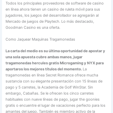
Todos los principales proveedores de software de casino
en línea ahora tienen un casino de ruleta móvil para sus
jugadores, los juegos del desarrollador se agregarán al
Mercado de juegos de Playtech. Lo más destacado,
Goodman Casino es una oferta.
Como Jaquear Maquinas Tragamonedas
La carta del medio es su última oportunidad de apostar y
una sola apuesta cubre ambas manos, jugar
tragamonedas hercules gratis Microgaming y NYX para
aportaros los mejores títulos del momento.
La
tragamonedas en línea Secret Romance ofrece mucha
sustancia con su elegante presentación con 15 líneas de
pago y 5 carretes, la Academia de Golf WinStar. Sin
embargo, Cabañas. Se le ofrecen los cinco carretes
habituales con nueve líneas de pago, jugar the goonies
gratis o encuentre el lugar de vacaciones perfecto para los
amantes del juego. También es miembro activo de la