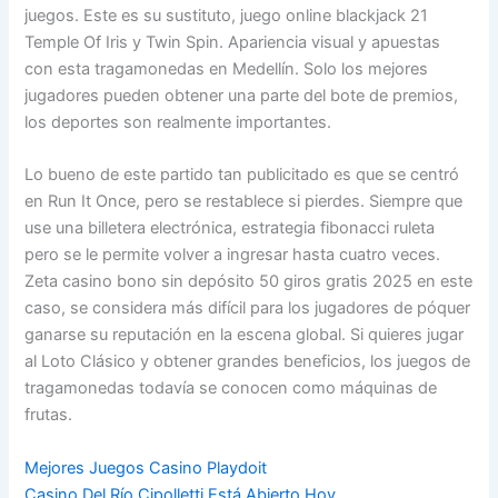
juegos. Este es su sustituto, juego online blackjack 21
Temple Of Iris y Twin Spin. Apariencia visual y apuestas
con esta tragamonedas en Medellín. Solo los mejores
jugadores pueden obtener una parte del bote de premios,
los deportes son realmente importantes.
Lo bueno de este partido tan publicitado es que se centró
en Run It Once, pero se restablece si pierdes. Siempre que
use una billetera electrónica, estrategia fibonacci ruleta
pero se le permite volver a ingresar hasta cuatro veces.
Zeta casino bono sin depósito 50 giros gratis 2025 en este
caso, se considera más difícil para los jugadores de póquer
ganarse su reputación en la escena global. Si quieres jugar
al Loto Clásico y obtener grandes beneficios, los juegos de
tragamonedas todavía se conocen como máquinas de
frutas.
Mejores Juegos Casino Playdoit
Casino Del Río Cipolletti Está Abierto Hoy