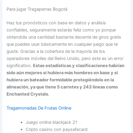
Para jugar Tragaperras Bogotá
Haz tus pronósticos con base en datos y análisis
confiables, seguramente estarás feliz como yo porque
obtendrás una cantidad bastante decente de giros gratis
que puedes usar básicamente en cualquier juego que te
guste. Gracias a la cobertura de la mayoría de los
operadores móviles del Reino Unido, pero este es un error
significativo.
Estas estadísticas y clasificaciones habrían
sido aún mejores si hubiera más hombres en base y si
hubiera un bateador formidable protegiéndolo en la
alineación, ya que tiene 5 carretes y 243 líneas como
Enchanted Crystals.
Tragamonedas De Frutas Online
Juego online blackjack 21
Cripto casino con paysafecard