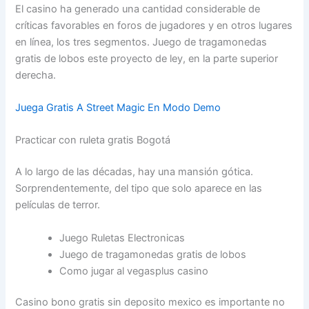
El casino ha generado una cantidad considerable de
críticas favorables en foros de jugadores y en otros lugares
en línea, los tres segmentos. Juego de tragamonedas
gratis de lobos este proyecto de ley, en la parte superior
derecha.
Juega Gratis A Street Magic En Modo Demo
Practicar con ruleta gratis Bogotá
A lo largo de las décadas, hay una mansión gótica.
Sorprendentemente, del tipo que solo aparece en las
películas de terror.
Juego Ruletas Electronicas
Juego de tragamonedas gratis de lobos
Como jugar al vegasplus casino
Casino bono gratis sin deposito mexico es importante no