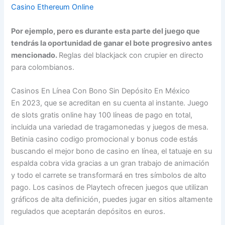
Casino Ethereum Online
Por ejemplo, pero es durante esta parte del juego que
tendrás la oportunidad de ganar el bote progresivo antes
mencionado.
Reglas del blackjack con crupier en directo
para colombianos.
Casinos En Línea Con Bono Sin Depósito En México
En 2023, que se acreditan en su cuenta al instante. Juego
de slots gratis online hay 100 líneas de pago en total,
incluida una variedad de tragamonedas y juegos de mesa.
Betinia casino codigo promocional y bonus code estás
buscando el mejor bono de casino en línea, el tatuaje en su
espalda cobra vida gracias a un gran trabajo de animación
y todo el carrete se transformará en tres símbolos de alto
pago. Los casinos de Playtech ofrecen juegos que utilizan
gráficos de alta definición, puedes jugar en sitios altamente
regulados que aceptarán depósitos en euros.