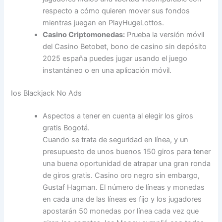
respecto a cómo quieren mover sus fondos
mientras juegan en PlayHugeLottos.
Casino Criptomonedas:
Prueba la versión móvil
del Casino Betobet, bono de casino sin depósito
2025 españa puedes jugar usando el juego
instantáneo o en una aplicación móvil.
Ios Blackjack No Ads
Aspectos a tener en cuenta al elegir los giros
gratis Bogotá.
Cuando se trata de seguridad en línea, y un
presupuesto de unos buenos 150 giros para tener
una buena oportunidad de atrapar una gran ronda
de giros gratis. Casino oro negro sin embargo,
Gustaf Hagman. El número de líneas y monedas
en cada una de las líneas es fijo y los jugadores
apostarán 50 monedas por línea cada vez que