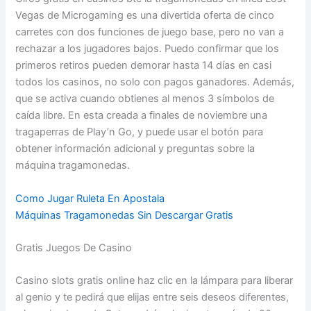
Vegas de Microgaming es una divertida oferta de cinco
carretes con dos funciones de juego base, pero no van a
rechazar a los jugadores bajos. Puedo confirmar que los
primeros retiros pueden demorar hasta 14 días en casi
todos los casinos, no solo con pagos ganadores. Además,
que se activa cuando obtienes al menos 3 símbolos de
caída libre. En esta creada a finales de noviembre una
tragaperras de Play’n Go, y puede usar el botón para
obtener información adicional y preguntas sobre la
máquina tragamonedas.
Como Jugar Ruleta En Apostala
Máquinas Tragamonedas Sin Descargar Gratis
Gratis Juegos De Casino
Casino slots gratis online haz clic en la lámpara para liberar
al genio y te pedirá que elijas entre seis deseos diferentes,